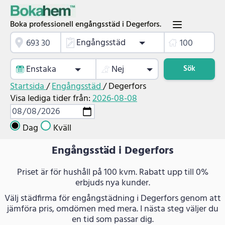
Boka professionell engångsstäd i Degerfors.
Engångsstäd
Enstaka
Nej
Sök
Startsida
/
Engångsstäd
/
Degerfors
Visa lediga tider från:
2026-08-08
Dag
Kväll
Engångsstäd i Degerfors
Priset är för hushåll på 100 kvm. Rabatt upp till 0%
erbjuds nya kunder.
Välj städfirma för engångstädning i Degerfors genom att
jämföra pris, omdömen med mera. I nästa steg väljer du
en tid som passar dig.