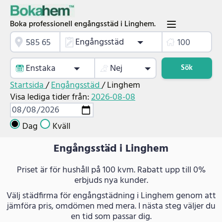
Boka professionell engångsstäd i Linghem.
Engångsstäd
Enstaka
Nej
Sök
Startsida
/
Engångsstäd
/
Linghem
Visa lediga tider från:
2026-08-08
Dag
Kväll
Engångsstäd i Linghem
Priset är för hushåll på 100 kvm. Rabatt upp till 0%
erbjuds nya kunder.
Välj städfirma för engångstädning i Linghem genom att
jämföra pris, omdömen med mera. I nästa steg väljer du
en tid som passar dig.