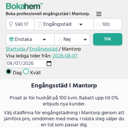
Boka professionell engångsstäd i Mantorp.
Engångsstäd
Enstaka
Nej
Sök
Startsida
/
Engångsstäd
/
Mantorp
Visa lediga tider från:
2026-08-07
Dag
Kväll
Engångsstäd i Mantorp
Priset är för hushåll på 100 kvm. Rabatt upp till 0%
erbjuds nya kunder.
Välj städfirma för engångstädning i Mantorp genom att
jämföra pris, omdömen med mera. I nästa steg väljer du
en tid som passar dig.