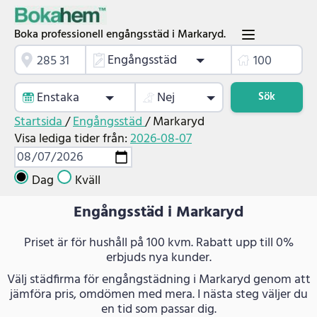
Boka professionell engångsstäd i Markaryd.
Engångsstäd
Enstaka
Nej
Sök
Startsida
/
Engångsstäd
/
Markaryd
Visa lediga tider från:
2026-08-07
Dag
Kväll
Engångsstäd i Markaryd
Priset är för hushåll på 100 kvm. Rabatt upp till 0%
erbjuds nya kunder.
Välj städfirma för engångstädning i Markaryd genom att
jämföra pris, omdömen med mera. I nästa steg väljer du
en tid som passar dig.