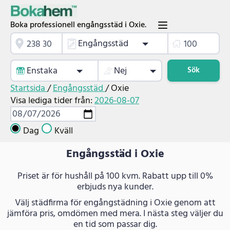
Boka professionell engångsstäd i Oxie.
Engångsstäd
Enstaka
Nej
Sök
Startsida
/
Engångsstäd
/
Oxie
Visa lediga tider från:
2026-08-07
Dag
Kväll
Engångsstäd i Oxie
Priset är för hushåll på 100 kvm. Rabatt upp till 0%
erbjuds nya kunder.
Välj städfirma för engångstädning i Oxie genom att
jämföra pris, omdömen med mera. I nästa steg väljer du
en tid som passar dig.