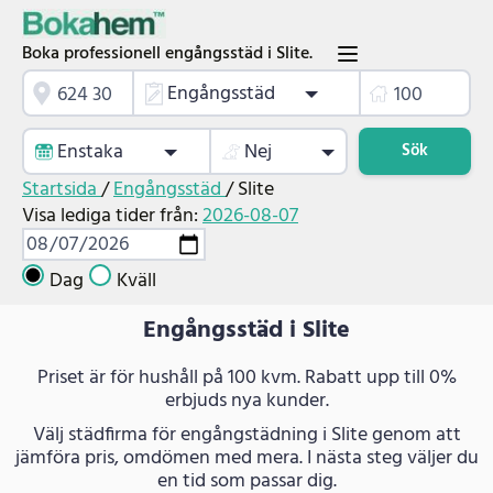
Boka professionell engångsstäd i Slite.
Engångsstäd
Enstaka
Nej
Sök
Startsida
/
Engångsstäd
/
Slite
Visa lediga tider från:
2026-08-07
Dag
Kväll
Engångsstäd i Slite
Priset är för hushåll på 100 kvm. Rabatt upp till 0%
erbjuds nya kunder.
Välj städfirma för engångstädning i Slite genom att
jämföra pris, omdömen med mera. I nästa steg väljer du
en tid som passar dig.