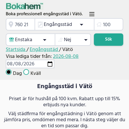
Boka professionell engångsstäd i Vätö.
Engångsstäd
Enstaka
Nej
Sök
Startsida
/
Engångsstäd
/
Vätö
Visa lediga tider från:
2026-08-08
Dag
Kväll
Engångsstäd i Vätö
Priset är för hushåll på 100 kvm. Rabatt upp till 15%
erbjuds nya kunder.
Välj städfirma för engångstädning i Vätö genom att
jämföra pris, omdömen med mera. I nästa steg väljer du
en tid som passar dig.