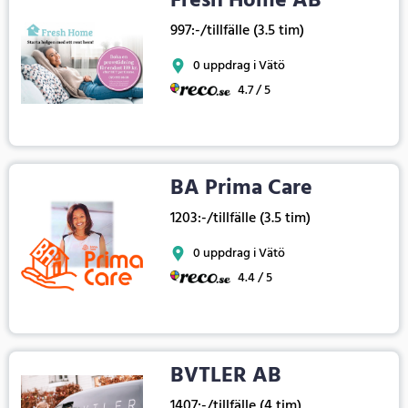
Fresh Home AB
997:-/tillfälle (3.5 tim)
0 uppdrag i Vätö
4.7 / 5
BA Prima Care
1203:-/tillfälle (3.5 tim)
0 uppdrag i Vätö
4.4 / 5
BVTLER AB
1407:-/tillfälle (4 tim)