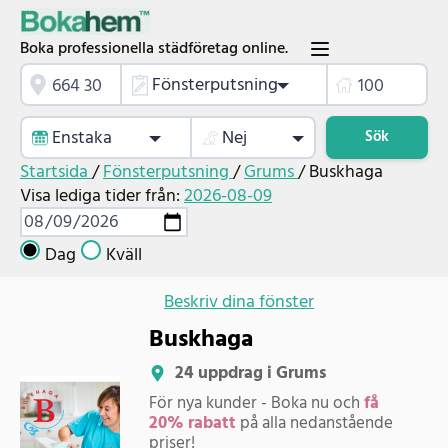
Boka professionella städföretag online.
Fönsterputsning
Enstaka
Nej
Sök
Startsida
/
Fönsterputsning
/
Grums
/
Buskhaga
Visa lediga tider från:
2026-08-09
Dag
Kväll
Beskriv dina fönster
Buskhaga
24 uppdrag i Grums
För nya kunder - Boka nu och
få
20% rabatt
på alla nedanstående
priser!