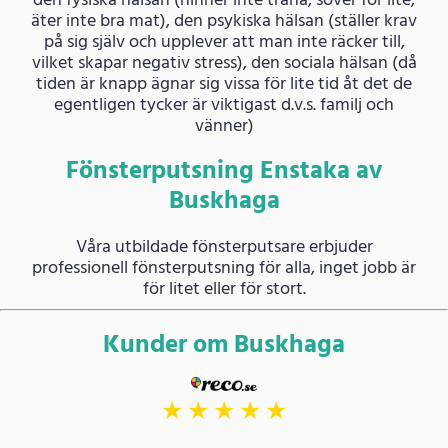
den fysiska hälsan (hinner inte träna, sover för lite,
äter inte bra mat), den psykiska hälsan (ställer krav
på sig själv och upplever att man inte räcker till,
vilket skapar negativ stress), den sociala hälsan (då
tiden är knapp ägnar sig vissa för lite tid åt det de
egentligen tycker är viktigast d.v.s. familj och
vänner)
Fönsterputsning Enstaka av
Buskhaga
Våra utbildade fönsterputsare erbjuder
professionell fönsterputsning för alla, inget jobb är
för litet eller för stort.
Kunder om Buskhaga
★
★
★
★
★