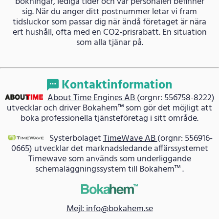
bokningar, lediga tider och var personalen befinner
sig. När du anger ditt postnummer letar vi fram
tidsluckor som passar dig när ändå företaget är nära
ert hushåll, ofta med en CO2-prisrabatt. En situation
som alla tjänar på.
Kontaktinformation
About Time Engines AB
(orgnr: 556758-8222)
utvecklar och driver Bokahem™ som gör det möjligt att
boka professionella tjänsteföretag i sitt område.
Systerbolaget
TimeWave AB
(orgnr: 556916-
0665) utvecklar det marknadsledande affärssystemet
Timewave som används som underliggande
schemaläggningssystem till Bokahem™ .
Mejl: info@bokahem.se