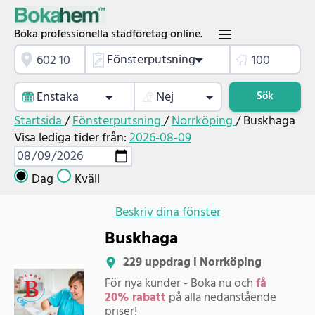
Boka professionella städföretag online.
Fönsterputsning
Enstaka
Nej
Sök
Startsida
/
Fönsterputsning
/
Norrköping
/
Buskhaga
Visa lediga tider från:
2026-08-09
Dag
Kväll
Beskriv dina fönster
Buskhaga
229 uppdrag i Norrköping
För nya kunder - Boka nu och
få
20% rabatt
på alla nedanstående
priser!