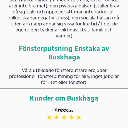
den fysiska hälsan (hinner inte träna, sover för lite,
äter inte bra mat), den psykiska hälsan (ställer krav
på sig själv och upplever att man inte räcker till,
vilket skapar negativ stress), den sociala hälsan (då
tiden är knapp ägnar sig vissa för lite tid åt det de
egentligen tycker är viktigast d.v.s. familj och
vänner)
Fönsterputsning Enstaka av
Buskhaga
Våra utbildade fönsterputsare erbjuder
professionell fönsterputsning för alla, inget jobb är
för litet eller för stort.
Kunder om Buskhaga
★
★
★
★
★