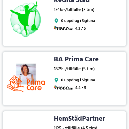
Redita Städ
1746:-/tillfälle (7 tim)
0 uppdrag i Sigtuna
4.3 / 5
BA Prima Care
1875:-/tillfälle (5 tim)
0 uppdrag i Sigtuna
4.4 / 5
HemStädPartner
1125:-/tillfälle (4.5 tim)