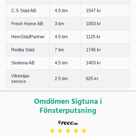
C.S Städ AB
4.5 tim
1547 kr
Fresh Home AB
3 tim
1003 kr
HemStädPartner
4.5 tim
1125 kr
Redita Städ
7 tim
1746 kr
Stodona AB
4.5 tim
1403 kr
Viktorijas
2.5 tim
625 kr
service
Omdömen Sigtuna i
Fönsterputsning
★
★
★
★
★