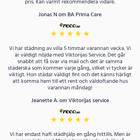
pris. Kan varmt rekommendera vidare.
Jonas N om BA Prima Care
★
★
★
★
★
Vi har städning av villa 5 timmar varannan vecka. Vi
är väldigt nöjda med Viktorijas Service. Det går
snabbt att få svar via mail och det är samma
städerska som kommer varje gång, vilket vi tycker är
viktigt. Hon städar väldigt fint och det känns härligt
att komma hem till ett rent och väldoftande hus
varannan måndag!
Jeanette A. om Viktorijas service
★
★
★
★
★
Vi har endast haft städhjälp en gång hittills. Men är