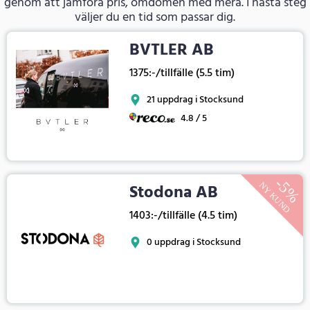
genom att jämföra pris, omdömen med mera. I nästa steg
väljer du en tid som passar dig.
BVTLER AB
1375:-/tillfälle (5.5 tim)
21 uppdrag i Stocksund
4.8 / 5
Stodona AB
1403:-/tillfälle (4.5 tim)
0 uppdrag i Stocksund