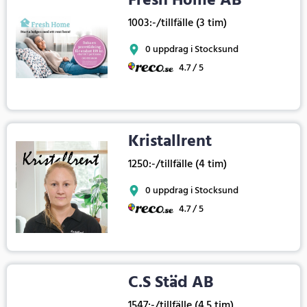
Fresh Home AB
1003:-/tillfälle (3 tim)
0 uppdrag i Stocksund
4.7 / 5
Kristallrent
1250:-/tillfälle (4 tim)
0 uppdrag i Stocksund
4.7 / 5
C.S Städ AB
1547:-/tillfälle (4.5 tim)