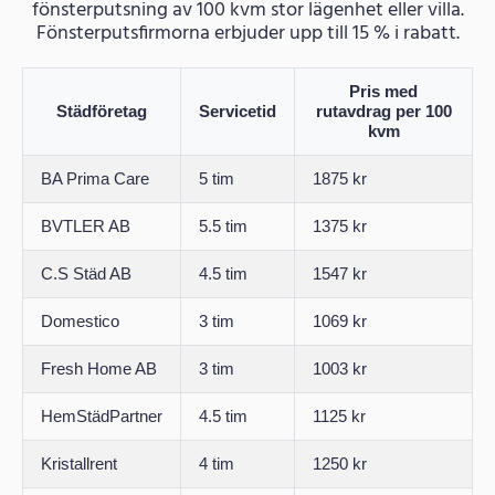
fönsterputsning av 100 kvm stor lägenhet eller villa.
Fönsterputsfirmorna erbjuder upp till 15 % i rabatt.
Pris med
Städföretag
Servicetid
rutavdrag per 100
kvm
BA Prima Care
5 tim
1875 kr
BVTLER AB
5.5 tim
1375 kr
C.S Städ AB
4.5 tim
1547 kr
Domestico
3 tim
1069 kr
Fresh Home AB
3 tim
1003 kr
HemStädPartner
4.5 tim
1125 kr
Kristallrent
4 tim
1250 kr