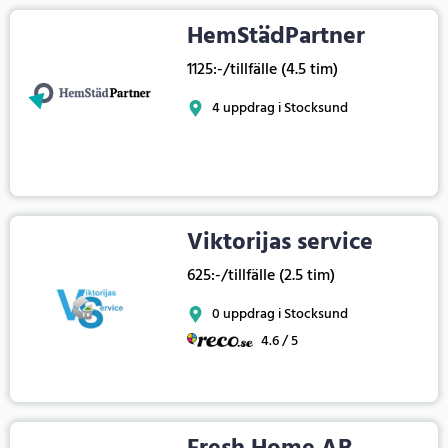
HemStädPartner
1125:-/tillfälle (4.5 tim)
4 uppdrag i Stocksund
Viktorijas service
625:-/tillfälle (2.5 tim)
0 uppdrag i Stocksund
4.6 / 5