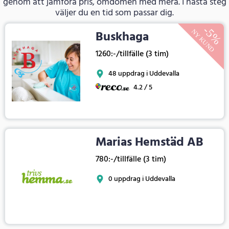
genom att jämföra pris, omdömen med mera. I nästa steg
väljer du en tid som passar dig.
Buskhaga
1260:-/tillfälle (3 tim)
48 uppdrag i Uddevalla
4.2 / 5
Marias Hemstäd AB
780:-/tillfälle (3 tim)
0 uppdrag i Uddevalla