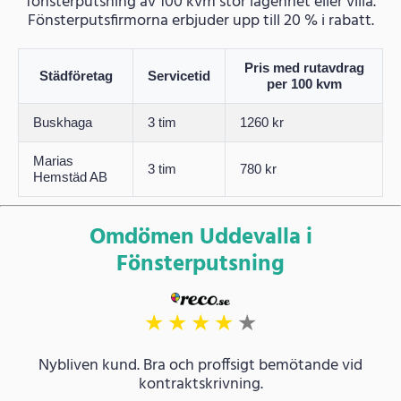
fönsterputsning av 100 kvm stor lägenhet eller villa.
Fönsterputsfirmorna erbjuder upp till 20 % i rabatt.
Pris med rutavdrag
Städföretag
Servicetid
per 100 kvm
Buskhaga
3 tim
1260 kr
Marias
3 tim
780 kr
Hemstäd AB
Omdömen Uddevalla i
Fönsterputsning
★
★
★
★
★
Nybliven kund. Bra och proffsigt bemötande vid
kontraktskrivning.