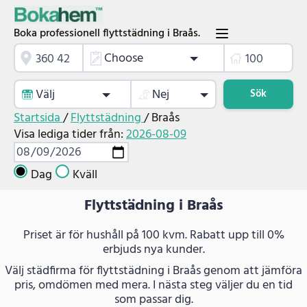
Boka professionell flyttstädning i Braås.
Choose
Välj
Nej
Sök
Startsida
/
Flyttstädning
/
Braås
Visa lediga tider från:
2026-08-09
Dag
Kväll
Flyttstädning i Braås
Priset är för hushåll på 100 kvm. Rabatt upp till 0%
erbjuds nya kunder.
Välj städfirma för flyttstädning i Braås genom att jämföra
pris, omdömen med mera. I nästa steg väljer du en tid
som passar dig.