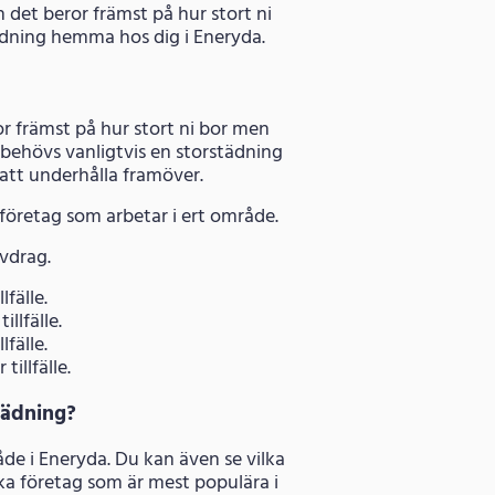
h det beror främst på hur stort ni
städning hemma hos dig i Eneryda.
or främst på hur stort ni bor men
behövs vanligtvis en storstädning
e att underhålla framöver.
dföretag som arbetar i ert område.
avdrag.
lfälle.
llfälle.
lfälle.
illfälle.
städning?
de i Eneryda. Du kan även se vilka
a företag som är mest populära i