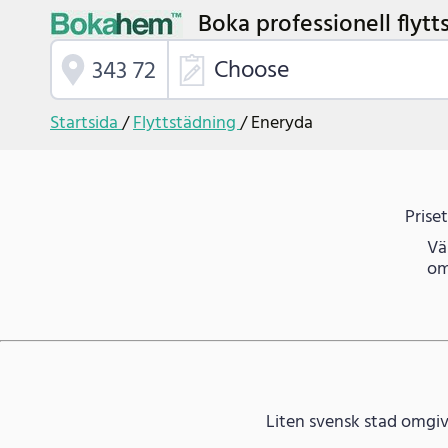
Boka professionell flytt
Choose
Startsida
/
Flyttstädning
/
Eneryda
Prise
Vä
om
Liten svensk stad omgive