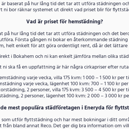
a är baserat på hur lång tid det tar att utföra städningen oc
rt ni bor räknar systemet ut direkt vad priset blir för flytt
Vad är priset för hemstädning?
t på hur lång tid det tar att utföra städningen och det ber
 utföra. Första gången ni bokar en återkommande städning 
hem, helt enkelt för att göra ordentligt rent, då är det lättar
irekt i Bokahem och ni kan enkelt jämföra mellan olika stä
t ni ska få en uppfattning är här några cirkapriser efter rut
emstädning varje vecka, villa 175 kvm: 1 000 – 1 500 kr per til
mstädning varje vecka, lägenhet 100 kvm: 700 – 1 100 kr per ti
torstädning, 2 personer, villa 175 kvm: 3 500 – 4 500 kr per til
rstädning, 2 personer, lägenhet 100 kvm: 2 000 – 3 000 kr per t
 de mest populära städföretagen i Eneryda för flytt
g som utför flyttstädning och har mest bokningar i ditt områ
från bland annat Reco. Det ger dig bra information om vilk