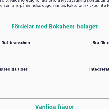
h ditt valda företag för att utföra Flyttstädning kontaktar 
även en sms-påminnelse dagen innan. Fakturan skickas inte fö
Fördelar med Bokahem-bolaget
m Rut-branschen
Bra för 
s lediga tider
Integrer
Vanliga frågor