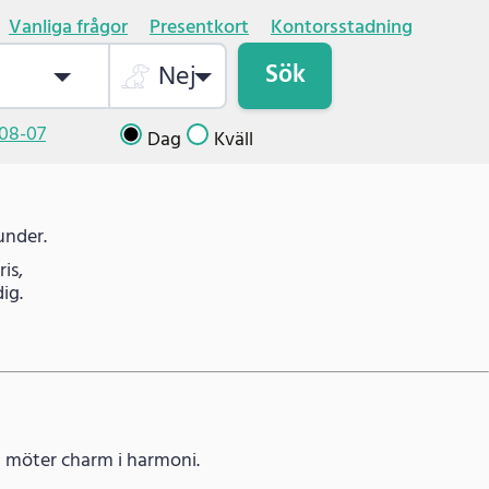
Vanliga frågor
Presentkort
Kontorsstadning
Sök
Nej
08-07
Dag
Kväll
under.
is,
ig.
on möter charm i harmoni.