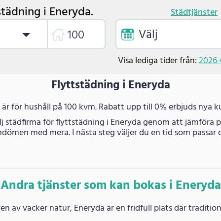
städning i Eneryda.
Städtjänster
Välj
Visa lediga tider från:
2026-
Flyttstädning i Eneryda
t är för hushåll på 100 kvm. Rabatt upp till 0% erbjuds nya k
lj städfirma för flyttstädning i Eneryda genom att jämföra pr
dömen med mera. I nästa steg väljer du en tid som passar d
Andra tjänster som kan bokas i Eneryda
n av vacker natur, Eneryda är en fridfull plats där traditi