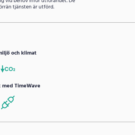
dig vid behov inför utförandet. De
rrän tjänsten är utförd.
miljö och klimat
at med TimeWave