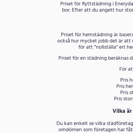
Priset för flyttstädning i Eneryd
bor. Efter att du angett hur sto
Priset för hemstädning är basera
också hur mycket jobb det är att
för att ”nollställa” ert 
Priset för en städning beräknas d
För at
Pris h
Pris he
Pris s
Pris sto
Vilka är
Du kan enkelt se vilka städföreta
omdömen som företagen har fått 