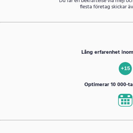
Du får en bekräftelse via mejl oc
flesta företag skickar 
Lång erfarenhet ino
+15
Optimerar 10 000-tal