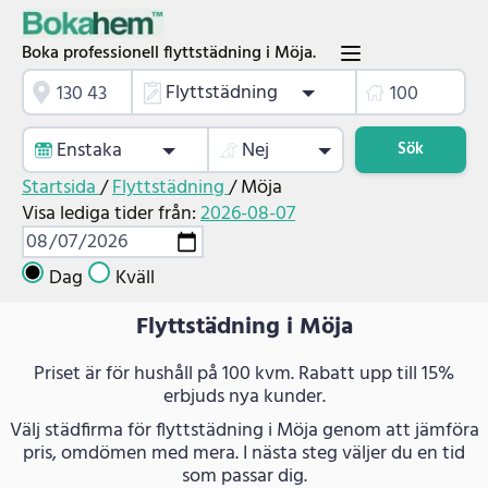
Boka professionell flyttstädning i Möja.
Flyttstädning
Enstaka
Nej
Sök
Startsida
/
Flyttstädning
/
Möja
Visa lediga tider från:
2026-08-07
Dag
Kväll
Flyttstädning i Möja
Priset är för hushåll på 100 kvm. Rabatt upp till 15%
erbjuds nya kunder.
Välj städfirma för flyttstädning i Möja genom att jämföra
pris, omdömen med mera. I nästa steg väljer du en tid
som passar dig.