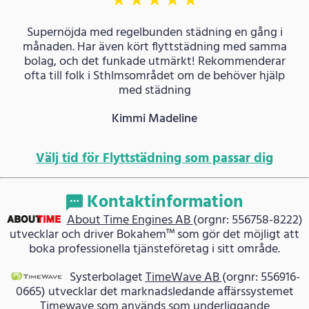
★
★
★
★
★
Supernöjda med regelbunden städning en gång i
månaden. Har även kört flyttstädning med samma
bolag, och det funkade utmärkt! Rekommenderar
ofta till folk i Sthlmsområdet om de behöver hjälp
med städning
Kimmi Madeline
Välj tid för Flyttstädning som passar dig
Kontaktinformation
About Time Engines AB
(orgnr: 556758-8222)
utvecklar och driver Bokahem™ som gör det möjligt att
boka professionella tjänsteföretag i sitt område.
Systerbolaget
TimeWave AB
(orgnr: 556916-
0665) utvecklar det marknadsledande affärssystemet
Timewave som används som underliggande