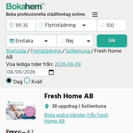
Boka professionella städföretag online.
Flyttstädning
Enstaka
Nej
Sök
Startsida
/
Flyttstädning
/
Sollentuna
/
Fresh Home
AB
Visa lediga tider från:
2026-08-09
Dag
Kväll
Fresh Home AB
38 uppdrag i Sollentuna
Boka andra tjänster från Fresh
Home AB
4.7