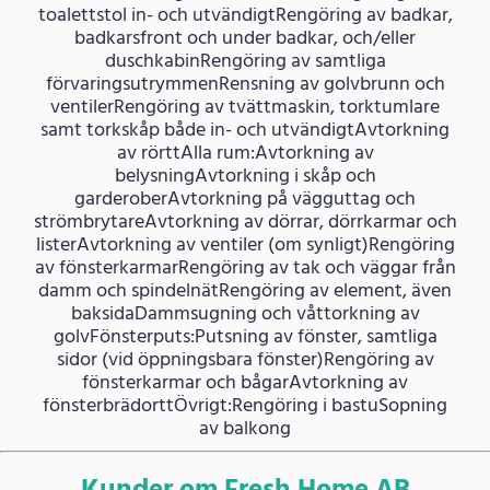
toalettstol in- och utvändigtRengöring av badkar,
badkarsfront och under badkar, och/eller
duschkabinRengöring av samtliga
förvaringsutrymmenRensning av golvbrunn och
ventilerRengöring av tvättmaskin, torktumlare
samt torkskåp både in- och utvändigtAvtorkning
av rörttAlla rum:Avtorkning av
belysningAvtorkning i skåp och
garderoberAvtorkning på vägguttag och
strömbrytareAvtorkning av dörrar, dörrkarmar och
listerAvtorkning av ventiler (om synligt)Rengöring
av fönsterkarmarRengöring av tak och väggar från
damm och spindelnätRengöring av element, även
baksidaDammsugning och våttorkning av
golvFönsterputs:Putsning av fönster, samtliga
sidor (vid öppningsbara fönster)Rengöring av
fönsterkarmar och bågarAvtorkning av
fönsterbrädorttÖvrigt:Rengöring i bastuSopning
av balkong