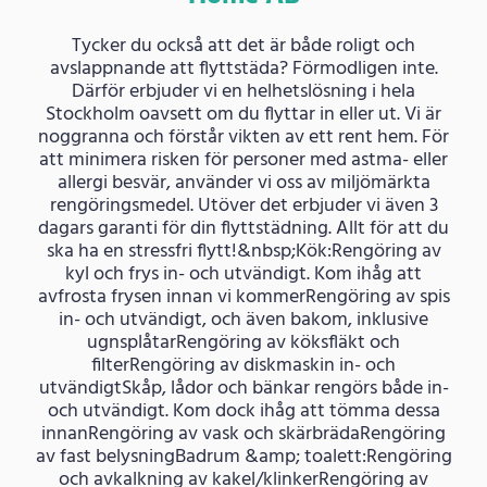
Tycker du också att det är både roligt och
avslappnande att flyttstäda? Förmodligen inte.
Därför erbjuder vi en helhetslösning i hela
Stockholm oavsett om du flyttar in eller ut. Vi är
noggranna och förstår vikten av ett rent hem. För
att minimera risken för personer med astma- eller
allergi besvär, använder vi oss av miljömärkta
rengöringsmedel. Utöver det erbjuder vi även 3
dagars garanti för din flyttstädning. Allt för att du
ska ha en stressfri flytt!&nbsp;Kök:Rengöring av
kyl och frys in- och utvändigt. Kom ihåg att
avfrosta frysen innan vi kommerRengöring av spis
in- och utvändigt, och även bakom, inklusive
ugnsplåtarRengöring av köksfläkt och
filterRengöring av diskmaskin in- och
utvändigtSkåp, lådor och bänkar rengörs både in-
och utvändigt. Kom dock ihåg att tömma dessa
innanRengöring av vask och skärbrädaRengöring
av fast belysningBadrum &amp; toalett:Rengöring
och avkalkning av kakel/klinkerRengöring av