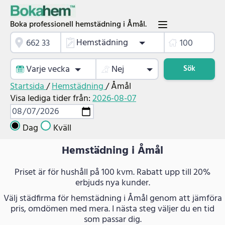
Boka professionell hemstädning i Åmål.
Hemstädning
Varje vecka
Nej
Sök
Startsida
/
Hemstädning
/
Åmål
Visa lediga tider från:
2026-08-07
Dag
Kväll
Hemstädning i Åmål
Priset är för hushåll på 100 kvm. Rabatt upp till 20%
erbjuds nya kunder.
Välj städfirma för hemstädning i Åmål genom att jämföra
pris, omdömen med mera. I nästa steg väljer du en tid
som passar dig.