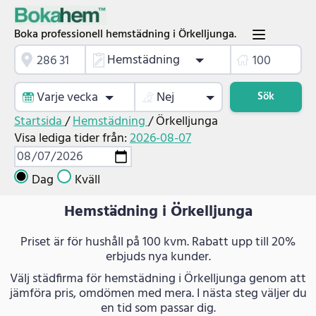
Boka professionell hemstädning i Örkelljunga.
Hemstädning
Varje vecka
Nej
Sök
Startsida
/
Hemstädning
/
Örkelljunga
Visa lediga tider från:
2026-08-07
Dag
Kväll
Hemstädning i Örkelljunga
Priset är för hushåll på 100 kvm. Rabatt upp till 20%
erbjuds nya kunder.
Välj städfirma för hemstädning i Örkelljunga genom att
jämföra pris, omdömen med mera. I nästa steg väljer du
en tid som passar dig.