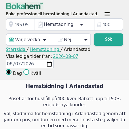
Boka professionell hemstädning i Arlandastad.
Hemstädning
Varje vecka
Nej
Sök
Startsida
/
Hemstädning
/
Arlandastad
Visa lediga tider från:
2026-08-07
Dag
Kväll
Hemstädning i Arlandastad
Priset är för hushåll på 100 kvm. Rabatt upp till 50%
erbjuds nya kunder.
Välj städfirma för hemstädning i Arlandastad genom att
jämföra pris, omdömen med mera. I nästa steg väljer du
en tid som passar dig.