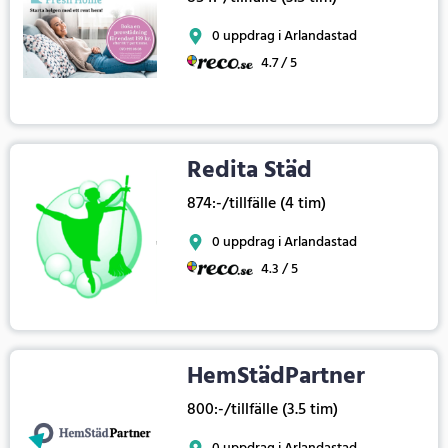
0 uppdrag i Arlandastad
4.7 / 5
Redita Städ
874:-/tillfälle (4 tim)
0 uppdrag i Arlandastad
4.3 / 5
HemStädPartner
800:-/tillfälle (3.5 tim)