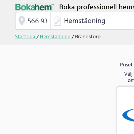
Boka professionell hems
Hemstädning
Startsida
/
Hemstädning
/
Brandstorp
Priset
Välj
om