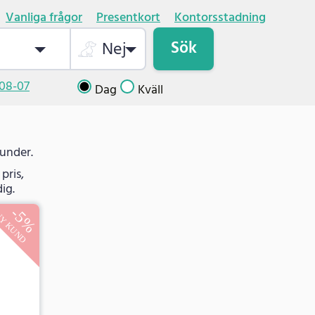
Vanliga frågor
Presentkort
Kontorsstadning
Sök
Nej
08-07
Dag
Kväll
kunder.
pris,
ig.