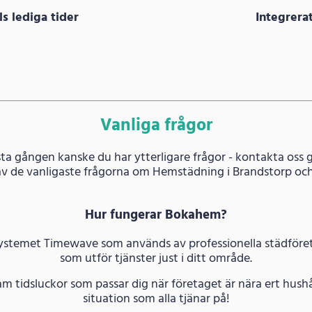
s lediga tider
Integrer
Vanliga frågor
ta gången kanske du har ytterligare frågor - kontakta oss g
av de vanligaste frågorna om Hemstädning i Brandstorp och
Hur fungerar Bokahem?
systemet Timewave som används av professionella städföreta
som utför tjänster just i ditt område.
am tidsluckor som passar dig när företaget är nära ert hushå
situation som alla tjänar på!