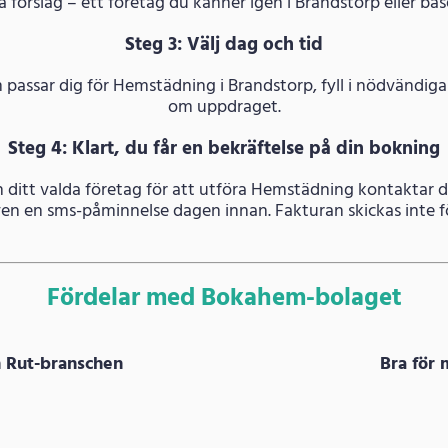
a förslag – ett företag du känner igen i Brandstorp eller ba
Steg 3: Välj dag och tid
m passar dig för Hemstädning i Brandstorp, fyll i nödvändi
om uppdraget.
Steg 4: Klart, du får en bekräftelse på din bokning
ch ditt valda företag för att utföra Hemstädning kontaktar d
även en sms-påminnelse dagen innan. Fakturan skickas inte fö
Fördelar med Bokahem-bolaget
m Rut-branschen
Bra för 