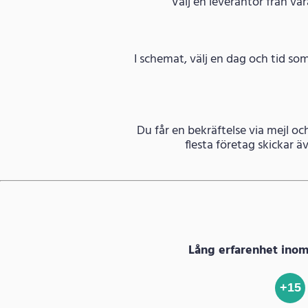
Välj en leverantör från vår
I schemat, välj en dag och tid so
Du får en bekräftelse via mejl o
flesta företag skickar 
Lång erfarenhet ino
+15