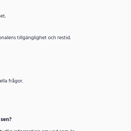
et.
lens tillgänglighet och restid.
lla frågor.
 sen?