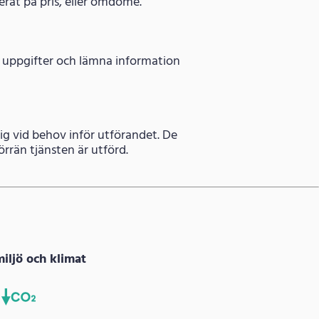
serat på pris, eller omdöme.
ga uppgifter och lämna information
ig vid behov inför utförandet. De
rrän tjänsten är utförd.
miljö och klimat