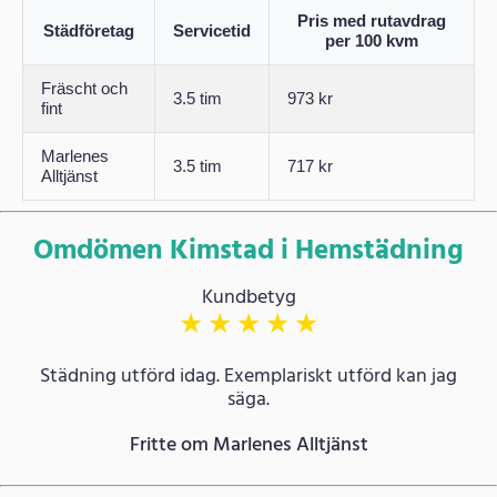
Pris med rutavdrag
Städföretag
Servicetid
per 100 kvm
Fräscht och
3.5 tim
973 kr
fint
Marlenes
3.5 tim
717 kr
Alltjänst
Omdömen Kimstad i Hemstädning
Kundbetyg
★
★
★
★
★
Städning utförd idag. Exemplariskt utförd kan jag
säga.
Fritte om Marlenes Alltjänst