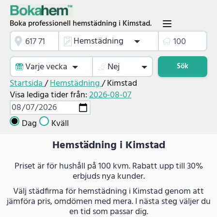
Boka professionell hemstädning i Kimstad.
Hemstädning
Varje vecka
Nej
Sök
Startsida
/
Hemstädning
/
Kimstad
Visa lediga tider från:
2026-08-07
Dag
Kväll
Hemstädning i Kimstad
Priset är för hushåll på 100 kvm. Rabatt upp till 30%
erbjuds nya kunder.
Välj städfirma för hemstädning i Kimstad genom att
jämföra pris, omdömen med mera. I nästa steg väljer du
en tid som passar dig.