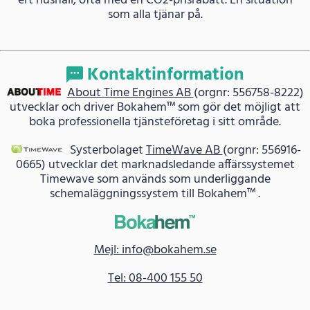
ert hushåll, ofta med en CO2-prisrabatt. En situation
som alla tjänar på.
Kontaktinformation
About Time Engines AB
(orgnr: 556758-8222)
utvecklar och driver Bokahem™ som gör det möjligt att
boka professionella tjänsteföretag i sitt område.
Systerbolaget
TimeWave AB
(orgnr: 556916-
0665) utvecklar det marknadsledande affärssystemet
Timewave som används som underliggande
schemaläggningssystem till Bokahem™ .
Mejl: info@bokahem.se
Tel: 08-400 155 50