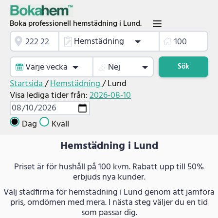
Boka professionell hemstädning i Lund.
Hemstädning
Varje vecka
Nej
Sök
Startsida
/
Hemstädning
/
Lund
Visa lediga tider från:
2026-08-10
Dag
Kväll
Hemstädning i Lund
Priset är för hushåll på 100 kvm. Rabatt upp till 50%
erbjuds nya kunder.
Välj städfirma för hemstädning i Lund genom att jämföra
pris, omdömen med mera. I nästa steg väljer du en tid
som passar dig.