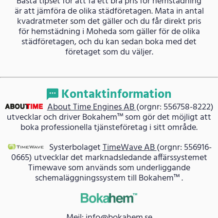
Bästa tipset för att få ett bra pris för hemstädning
är att jämföra de olika städföretagen. Mata in antal
kvadratmeter som det gäller och du får direkt pris
för hemstädning i Moheda som gäller för de olika
städföretagen, och du kan sedan boka med det
företaget som du väljer.
Kontaktinformation
About Time Engines AB
(orgnr: 556758-8222)
utvecklar och driver Bokahem™ som gör det möjligt att
boka professionella tjänsteföretag i sitt område.
Systerbolaget
TimeWave AB
(orgnr: 556916-
0665) utvecklar det marknadsledande affärssystemet
Timewave som används som underliggande
schemaläggningssystem till Bokahem™ .
Mejl: info@bokahem.se