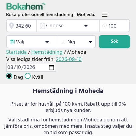
Boka professionell hemstädning i Moheda.
Choose
Välj
Nej
Sök
Startsida
/
Hemstädning
/
Moheda
Visa lediga tider från:
2026-08-10
Dag
Kväll
Hemstädning i Moheda
Priset är för hushåll på 100 kvm. Rabatt upp till 0%
erbjuds nya kunder.
Välj städfirma för hemstädning i Moheda genom att
jämföra pris, omdömen med mera. I nästa steg väljer du
en tid som passar dig.