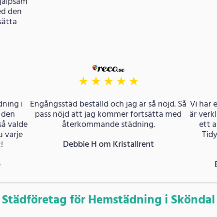
hjälpsam
ed den
sätta
★
★
★
★
★
dning i
Engångsstäd beställd och jag är så nöjd. Så
Vi har 
 den
pass nöjd att jag kommer fortsätta med
är verk
så valde
återkommande städning.
ett 
 varje
Tidy
Debbie H om Kristallrent
!
e
Städföretag för Hemstädning i Sköndal