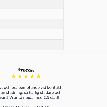
★
★
★
★
★
t och bra bemötande vid kontakt,
än städning, så härlig städare och
svärt! Vi är så nöjda med C.S städ!