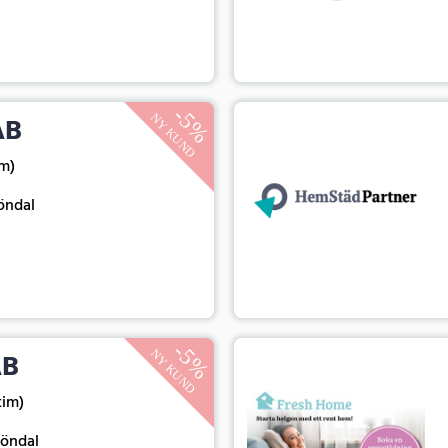
AB
im)
öndal
AB
 tim)
köndal