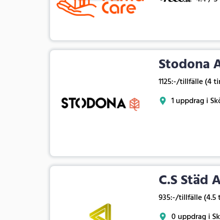
Stodona 
1125:-/tillfälle (4 t
1 uppdrag i Sk
C.S Städ 
935:-/tillfälle (4.5
0 uppdrag i S