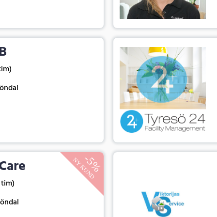
B
 tim)
köndal
Care
5 tim)
köndal