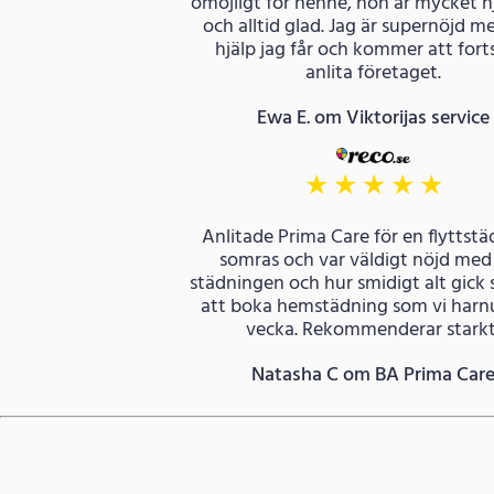
omöjligt för henne, hon är mycket 
och alltid glad. Jag är supernöjd m
hjälp jag får och kommer att fort
anlita företaget.
Ewa E. om Viktorijas service
★
★
★
★
★
Anlitade Prima Care för en flyttstä
somras och var väldigt nöjd med
städningen och hur smidigt alt gick 
att boka hemstädning som vi harnu
vecka. Rekommenderar starkt
Natasha C om BA Prima Car