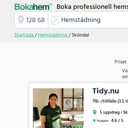
Boka professionell hems
Hemstädning
Startsida
/
Hemstädning
/
Sköndal
Priset
Vä
om
Tidy.nu
716:-/tillfälle (3.5 
5 uppdrag i S
4.6 / 5