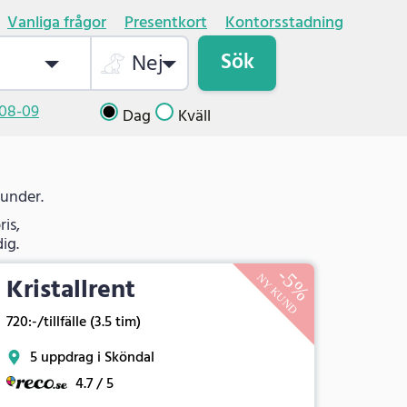
Vanliga frågor
Presentkort
Kontorsstadning
Sök
Nej
08-09
Dag
Kväll
kunder.
is,
ig.
Kristallrent
720:-/tillfälle (3.5 tim)
5 uppdrag i Sköndal
4.7 / 5