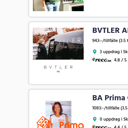
BVTLER A
943:-/tillfälle (3.5
3 uppdrag i S
4.8 / 5
BA Prima 
1083:-/tillfälle (3.
0 uppdrag i S
4.4 / 5