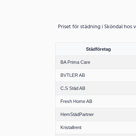
Priset för städning i Sköndal hos 
Städföretag
BA Prima Care
BVTLER AB
C.S Städ AB
Fresh Home AB
HemStädPartner
Kristallrent