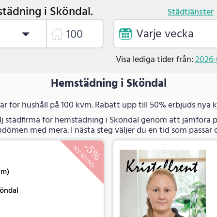
tädning i Sköndal.
Städtjänster
Varje vecka
Visa lediga tider från:
2026-
Hemstädning i Sköndal
 är för hushåll på 100 kvm. Rabatt upp till 50% erbjuds nya 
lj städfirma för hemstädning i Sköndal genom att jämföra pr
dömen med mera. I nästa steg väljer du en tid som passar d
tim)
köndal