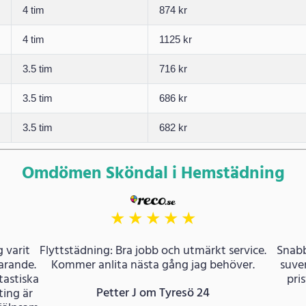
4 tim
874 kr
4 tim
1125 kr
3.5 tim
716 kr
3.5 tim
686 kr
3.5 tim
682 kr
Omdömen Sköndal i Hemstädning
★
★
★
★
★
 varit
Flyttstädning: Bra jobb och utmärkt service.
Snabb
farande.
Kommer anlita nästa gång jag behöver.
suver
tastiska
pri
Petter J om Tyresö 24
ing är