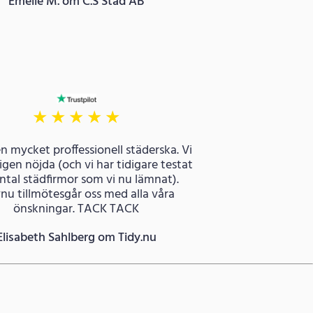
Emelie M. om C.S Städ AB
★
★
★
★
★
en mycket proffessionell städerska. Vi
ligen nöjda (och vi har tidigare testat
antal städfirmor som vi nu lämnat).
nu tillmötesgår oss med alla våra
önskningar. TACK TACK
Elisabeth Sahlberg om Tidy.nu