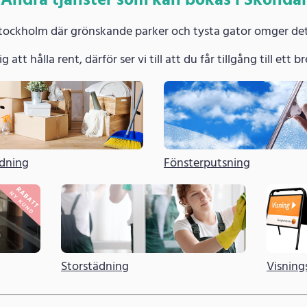
Andra tjänster som kan bokas i Sköndal
Stockholm där grönskande parker och tysta gator omger de
g att hålla rent, därför ser vi till att du får tillgång till ett
ädning
Fönsterputsning
Storstädning
Visning