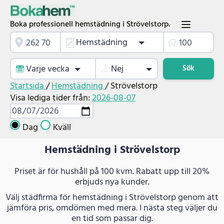
Boka professionell hemstädning i Strövelstorp.
Hemstädning
Varje vecka
Nej
Sök
Startsida
/
Hemstädning
/
Strövelstorp
Visa lediga tider från:
2026-08-07
Dag
Kväll
Hemstädning i Strövelstorp
Priset är för hushåll på 100 kvm. Rabatt upp till 20%
erbjuds nya kunder.
Välj städfirma för hemstädning i Strövelstorp genom att
jämföra pris, omdömen med mera. I nästa steg väljer du
en tid som passar dig.