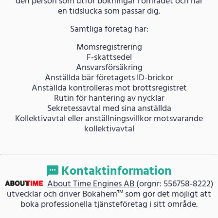
den person som utför bokningar i området och har
en tidslucka som passar dig.
Samtliga företag har:
Momsregistrering
F-skattsedel
Ansvarsförsäkring
Anställda bär företagets ID-brickor
Anställda kontrolleras mot brottsregistret
Rutin för hantering av nycklar
Sekretessavtal med sina anställda
Kollektivavtal eller anställningsvillkor motsvarande
kollektivavtal
Kontaktinformation
About Time Engines AB
(orgnr: 556758-8222)
utvecklar och driver Bokahem™ som gör det möjligt att
boka professionella tjänsteföretag i sitt område.