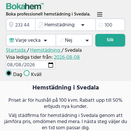
Boka professionell hemstädning i Svedala.
Hemstädning
Varje vecka
Nej
Sök
Startsida
/
Hemstädning
/
Svedala
Visa lediga tider från:
2026-08-08
Dag
Kväll
Hemstädning i Svedala
Priset är för hushåll på 100 kvm. Rabatt upp till 50%
erbjuds nya kunder.
Välj städfirma för hemstädning i Svedala genom att
jämföra pris, omdömen med mera. I nästa steg väljer du
en tid som passar dig.