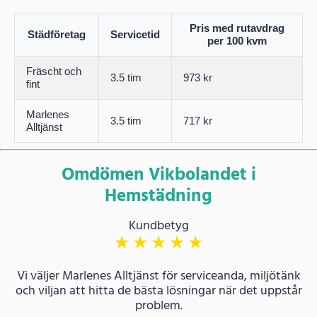
Pris med rutavdrag
Städföretag
Servicetid
per 100 kvm
Fräscht och
3.5 tim
973 kr
fint
Marlenes
3.5 tim
717 kr
Alltjänst
Omdömen Vikbolandet i
Hemstädning
Kundbetyg
★
★
★
★
★
Vi väljer Marlenes Alltjänst för serviceanda, miljötänk
och viljan att hitta de bästa lösningar när det uppstår
problem.