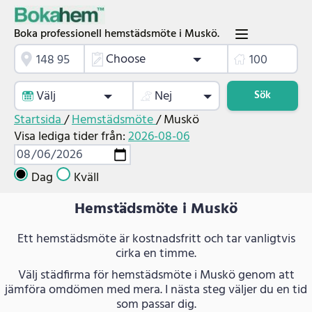
Boka professionell hemstädsmöte i Muskö.
Choose
Välj
Nej
Sök
Startsida
/
Hemstädsmöte
/
Muskö
Visa lediga tider från:
2026-08-06
Dag
Kväll
Hemstädsmöte i Muskö
Ett hemstädsmöte är kostnadsfritt och tar vanligtvis
cirka en timme.
Välj städfirma för hemstädsmöte i Muskö genom att
jämföra omdömen med mera. I nästa steg väljer du en tid
som passar dig.