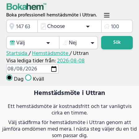
Boka professionell hemstädsmöte i Uttran.
Choose
Välj
Nej
Sök
Startsida
/
Hemstädsmöte
/
Uttran
Visa lediga tider från:
2026-08-08
Dag
Kväll
Hemstädsmöte i Uttran
Ett hemstädsmöte är kostnadsfritt och tar vanligtvis
cirka en timme.
Välj städfirma för hemstädsmöte i Uttran genom att
jämföra omdömen med mera. I nästa steg väljer du en tid
som passar dig.