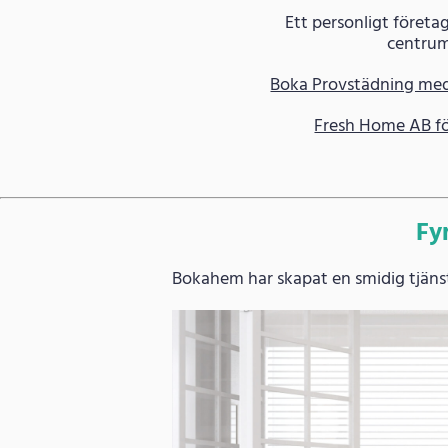
Ett personligt föret
centru
Boka Provstädning me
Fresh Home AB fö
Fy
Bokahem har skapat en smidig tjänst