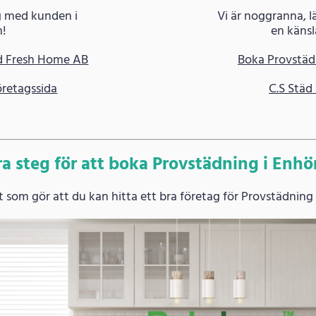
ag med kunden i
Vi är noggranna, 
m!
en känsl
d Fresh Home AB
Boka Provstäd
retagssida
C.S Städ
ra steg för att boka Provstädning i Enhö
 som gör att du kan hitta ett bra företag för Provstädning 