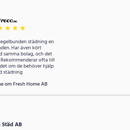
★
★
★
★
regelbunden städning en
den. Har även kört
ed samma bolag, och det
 Rekommenderar ofta till
ådet om de behöver hjälp
 städning
ne om Fresh Home AB
S Städ AB