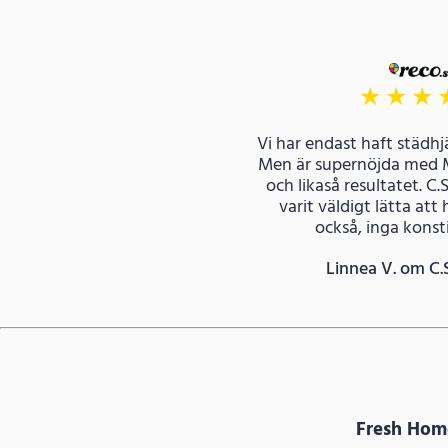
★
★
★
Vi har endast haft städhjä
Men är supernöjda med 
och likaså resultatet. C.
varit väldigt lätta att
också, inga konsti
Linnea V. om C.
Fresh Hom