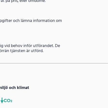
rat på pris, eller omdöme.
uppgifter och lämna information om
dig vid behov inför utförandet. De
rrän tjänsten är utförd.
miljö och klimat