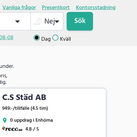
Vanliga frågor
Presentkort
Kontorsstadning
Sök
Nej
08-08
Dag
Kväll
kunder.
ris,
ig.
C.S Städ AB
949:-/tillfälle (4.5 tim)
0 uppdrag i Enhörna
4.8 / 5