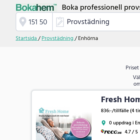
Boka professionell prov
Provstädning
Startsida
/
Provstädning
/
Enhörna
Priset
Väl
om
Fresh Ho
836:-/tillfälle (4 t
0 uppdrag i E
4.7 / 5