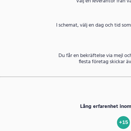
Välj en leverantör från v
I schemat, välj en dag och tid so
Du får en bekräftelse via mejl oc
flesta företag skickar 
Lång erfarenhet ino
+15