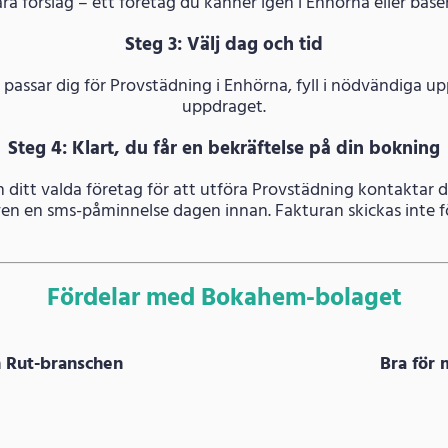
åra förslag – ett företag du känner igen i Enhörna eller base
Steg 3: Välj dag och tid
m passar dig för Provstädning i Enhörna, fyll i nödvändiga 
uppdraget.
Steg 4: Klart, du får en bekräftelse på din bokning
h ditt valda företag för att utföra Provstädning kontaktar 
även en sms-påminnelse dagen innan. Fakturan skickas inte fö
Fördelar med Bokahem-bolaget
m Rut-branschen
Bra för 