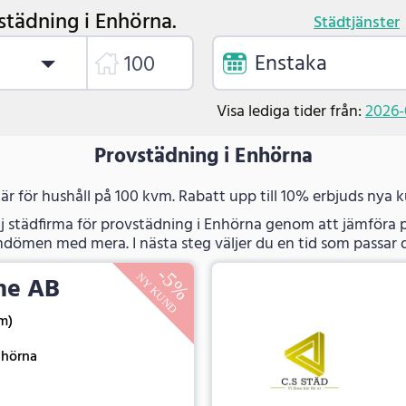
städning i Enhörna.
Städtjänster
Enstaka
Visa lediga tider från:
2026-
Provstädning i Enhörna
 är för hushåll på 100 kvm. Rabatt upp till 10% erbjuds nya 
j städfirma för provstädning i Enhörna genom att jämföra p
dömen med mera. I nästa steg väljer du en tid som passar d
me AB
im)
nhörna