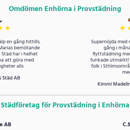
Omdömen Enhörna i Provstädning
★
★
★
lp en gång hittills.
Supernöjda med 
Marias bemötande
gång i måna
S Städ har i helhet
flyttstädning m
 ha att göra med
funkade utmärkt!
gheter alls
folk i Sthlmsomr
med
S Städ AB
Kimmi Madeli
Städföretag för Provstädning i Enhörna
e AB
C.