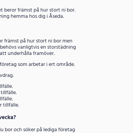
t beror främst på hur stort ni bor.
ädning hemma hos dig i Åseda.
or främst på hur stort ni bor men
behövs vanligtvis en storstädning
e att underhålla framöver.
dföretag som arbetar i ert område.
avdrag.
lfälle.
llfälle.
lfälle.
illfälle.
vecka?
du bor och söker på lediga företag