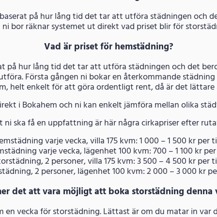
 baserat på hur lång tid det tar att utföra städningen och de
t ni bor räknar systemet ut direkt vad priset blir för storst
Vad är priset för hemstädning?
t på hur lång tid det tar att utföra städningen och det ber
 utföra. Första gången ni bokar en återkommande städning 
hem, helt enkelt för att göra ordentligt rent, då är det lättar
irekt i Bokahem och ni kan enkelt jämföra mellan olika stä
t ni ska få en uppfattning är här några cirkapriser efter rut
emstädning varje vecka, villa 175 kvm: 1 000 – 1 500 kr per til
mstädning varje vecka, lägenhet 100 kvm: 700 – 1 100 kr per ti
torstädning, 2 personer, villa 175 kvm: 3 500 – 4 500 kr per til
rstädning, 2 personer, lägenhet 100 kvm: 2 000 – 3 000 kr per t
r det att vara möjligt att boka storstädning denna 
nom en vecka för storstädning. Lättast är om du matar in var 