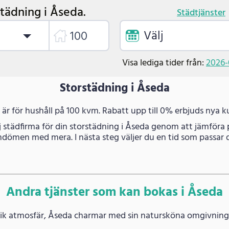
städning i Åseda.
Städtjänster
Välj
Visa lediga tider från:
2026-
Storstädning i Åseda
t är för hushåll på 100 kvm. Rabatt upp till 0% erbjuds nya k
j städfirma för din storstädning i Åseda genom att jämföra p
dömen med mera. I nästa steg väljer du en tid som passar d
Andra tjänster som kan bokas i Åseda
ik atmosfär, Åseda charmar med sin natursköna omgivning 