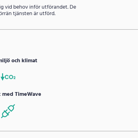
dig vid behov inför utförandet. De
rrän tjänsten är utförd.
miljö och klimat
at med TimeWave