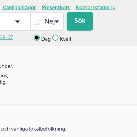
Vanliga frågor
Presentkort
Kontorsstadning
Sök
Nej
08-07
Dag
Kväll
under.
ris,
ig.
och vänliga lokalbefolkning.