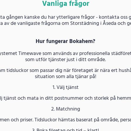
Vanliga frågor
ta gången kanske du har ytterligare frågor - kontakta oss g
a av de vanligaste frågorna om Storstädning i Åseda och g
Hur fungerar Bokahem?
systemet Timewave som används av professionella städföreta
som utför tjänster just i ditt område.
am tidsluckor som passar dig när företaget är nära ert hushå
situation som alla tjänar på!
1. Välj tjänst
lj tjänst och mata in ditt postnummer och storlek på hemm
2. Matchning
n och priser. Tidsluckor hämtas baserat på område, persona
3. Boka företag och tid – klart!