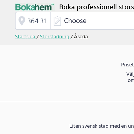
Boka professionell stor
Choose
Startsida
/
Storstädning
/
Åseda
Prise
Väl
om
Liten svensk stad med en un