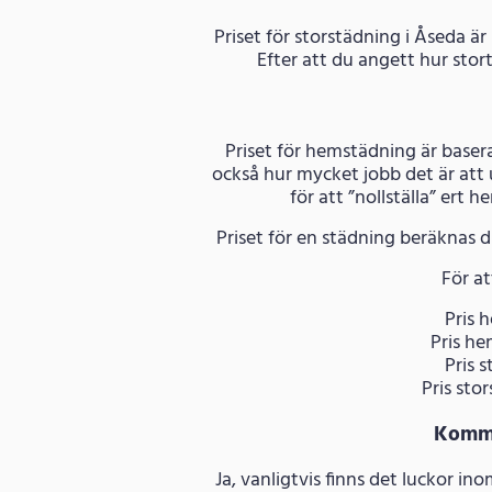
Priset för storstädning i Åseda är
Efter att du angett hur stor
Priset för hemstädning är basera
också hur mycket jobb det är att
för att ”nollställa” ert 
Priset för en städning beräknas d
För at
Pris h
Pris he
Pris s
Pris sto
Komme
Ja, vanligtvis finns det luckor i