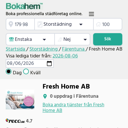
Boka professionella städföretag online.
Storstädning
Enstaka
Nej
Sök
Startsida
/
Storstädning
/
Färentuna
/
Fresh Home AB
Visa lediga tider från:
2026-08-06
Dag
Kväll
Fresh Home AB
0 uppdrag i Färentuna
Boka andra tjänster från Fresh
Home AB
4.7