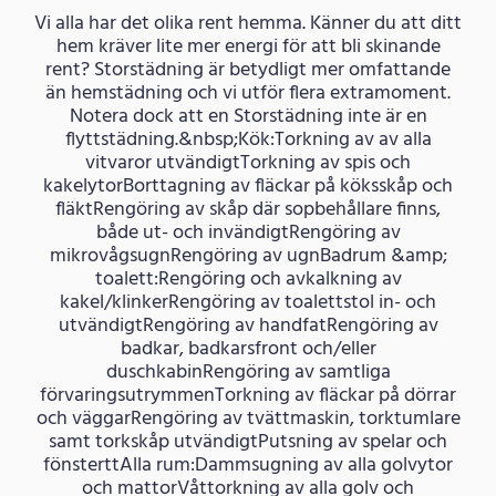
Vi alla har det olika rent hemma. Känner du att ditt
hem kräver lite mer energi för att bli skinande
rent? Storstädning är betydligt mer omfattande
än hemstädning och vi utför flera extramoment.
Notera dock att en Storstädning inte är en
flyttstädning.&nbsp;Kök:Torkning av av alla
vitvaror utvändigtTorkning av spis och
kakelytorBorttagning av fläckar på köksskåp och
fläktRengöring av skåp där sopbehållare finns,
både ut- och invändigtRengöring av
mikrovågsugnRengöring av ugnBadrum &amp;
toalett:Rengöring och avkalkning av
kakel/klinkerRengöring av toalettstol in- och
utvändigtRengöring av handfatRengöring av
badkar, badkarsfront och/eller
duschkabinRengöring av samtliga
förvaringsutrymmenTorkning av fläckar på dörrar
och väggarRengöring av tvättmaskin, torktumlare
samt torkskåp utvändigtPutsning av spelar och
fönsterttAlla rum:Dammsugning av alla golvytor
och mattorVåttorkning av alla golv och