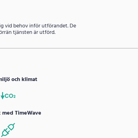
dig vid behov inför utförandet. De
rrän tjänsten är utförd.
miljö och klimat
at med TimeWave