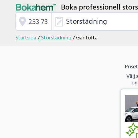
Boka professionell stors
Storstädning
Startsida
/
Storstädning
/
Gantofta
Prise
Välj 
om