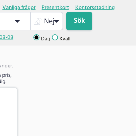
Vanliga frågor
Presentkort
Kontorsstadning
Sök
Nej
08-08
Dag
Kväll
under.
 pris,
ig.