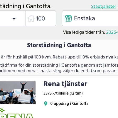
tädning i Gantofta.
Städtjänster
Enstaka
Visa lediga tider från:
2026-
Storstädning i Gantofta
t är för hushåll på 100 kvm. Rabatt upp till 0% erbjuds nya k
städfirma för din storstädning i Gantofta genom att jämföra
dömen med mera. I nästa steg väljer du en tid som passar d
Rena tjänster
3375:-/tillfälle (12 tim)
0 uppdrag i Gantofta