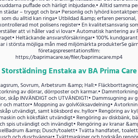
fkuddarna puffade och härligt inbjudande.• Alltid samma pe
 städar – tryggt och bra• Personlig och lyhörd kontaktpe
som du alltid kan ringa• Utbildad &amp; erfaren personal,
kontrollerad mot polisens register• En kvalitetsansvarig so
rställer att vi håller vad vi lovar• Automatisk hantering av
raget• Heltäckande ansvarsförsäkringar• 100% kundgaranti
ar i största möjliga mån med miljömärkta produkterSe gär
företagspresentationsfilm:
https://baprimacare.se/filer/baprimacare.mp4
Storstädning Enstaka av BA Prima Care
agsrum, Sovrum, Arbetsrum &amp; Hall:• Fläckborttagnin
torkning av dörrar, dörrposter och karmar.• Dammtorkning
lor, skåp INVÄNDIGT och UTVÄNDIGT!• Dammsugning av g
tor och mattor• Moppning av golvKöksavdelning• Avtorknin
skåp utvändigt, samt köksbord ev. hyllor• Rengöring av kyl,
maskin och köksfläkt utvändigt• Rengöring av diskbänk, b
ch spis utvändigt och invändigt• Rengöring av kranar &am
kelBadrum &amp; Dusch/toalett• Tvätta handfatet, toalett
usch och duschväggar• Tvättmaskiner och torkskåp rengö