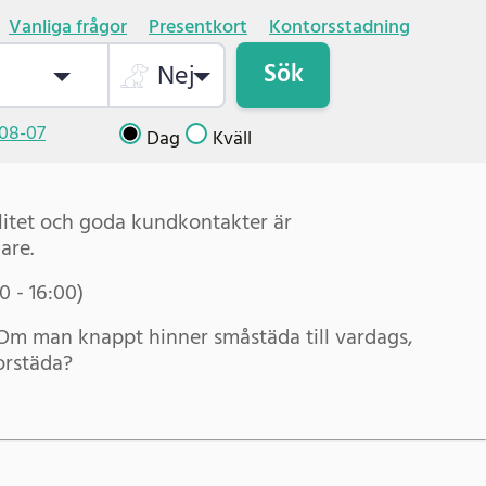
Vanliga frågor
Presentkort
Kontorsstadning
Sök
Nej
08-07
Dag
Kväll
valitet och goda kundkontakter är
are.
0 - 16:00)
m man knappt hinner småstäda till vardags,
orstäda?