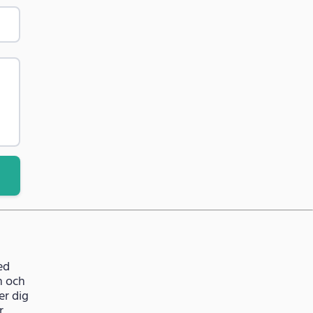
ed
n och
er dig
r,