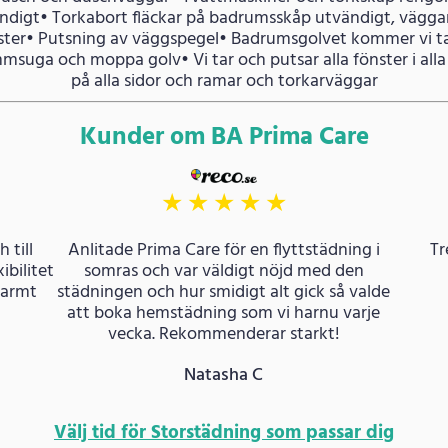
ndigt• Torkabort fläckar på badrumsskåp utvändigt, vägga
ister• Putsning av väggspegel• Badrumsgolvet kommer vi t
suga och moppa golv• Vi tar och putsar alla fönster i all
på alla sidor och ramar och torkarväggar
Kunder om BA Prima Care
★
★
★
★
★
 till
Anlitade Prima Care för en flyttstädning i
Tr
ibilitet
somras och var väldigt nöjd med den
varmt
städningen och hur smidigt alt gick så valde
att boka hemstädning som vi harnu varje
vecka. Rekommenderar starkt!
Natasha C
Välj tid för Storstädning som passar dig