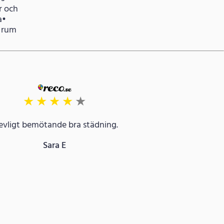
r och
a•
a rum
★
★
★
★
★
evligt bemötande bra städning.
Sara E