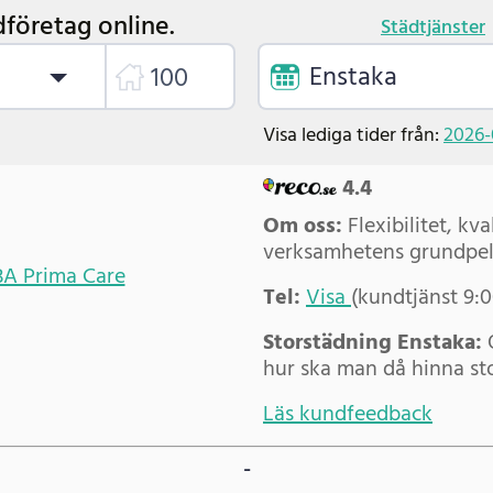
dföretag online.
Städtjänster
Enstaka
Visa lediga tider från:
2026-
4.4
Om oss:
Flexibilitet, k
verksamhetens grundpel
BA Prima Care
Tel:
Visa
(kundtjänst 9:0
Storstädning Enstaka:
O
hur ska man då hinna st
Läs kundfeedback
-