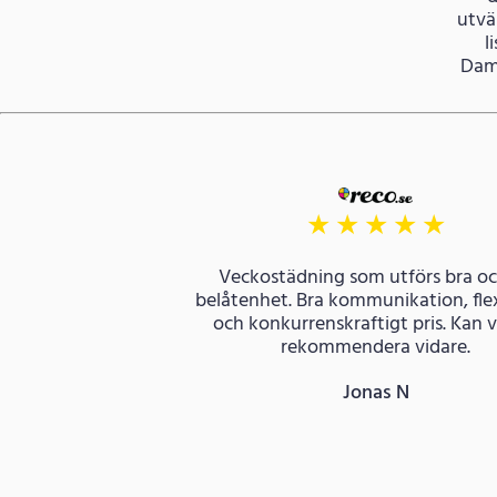
utvä
l
Damm
★
★
★
★
★
Veckostädning som utförs bra och
belåtenhet. Bra kommunikation, flex
och konkurrenskraftigt pris. Kan 
rekommendera vidare.
Jonas N