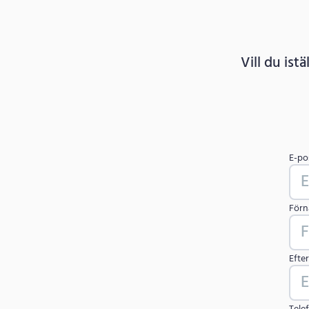
Vill du ist
E-po
För
Efte