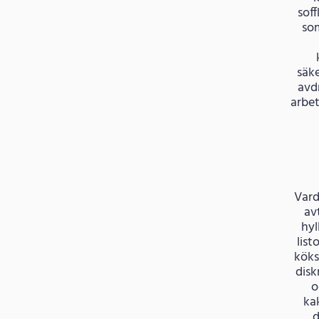
sof
som
säke
avd
arbet
Vard
av
hyl
lis
köks
disk
o
ka
d