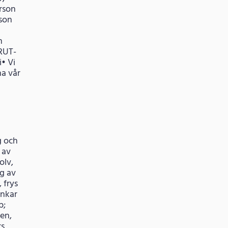
rson
rson
m
 RUT-
• Vi
na vår
g och
 av
olv,
g av
 frys
änkar
p;
en,
rs