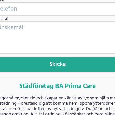
fon
kemål
Skicka
Städföretag BA Prima Care
rigör så mycket tid och skapar en känsla av lyx som hjälp m
tädning. Föreställd dig att komma hem, öppna ytterdörre
 av den fräscha doften av nytvättade golv. Du går in och s
eende omkring. Allt är i ordning, köksbänkar och bord skine