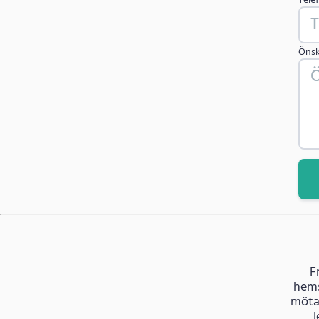
Tele
Öns
F
hems
mötas
l