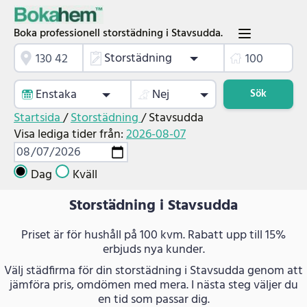
Boka professionell storstädning i Stavsudda.
Storstädning
Enstaka
Nej
Sök
Startsida
/
Storstädning
/
Stavsudda
Visa lediga tider från:
2026-08-07
Dag
Kväll
Storstädning i Stavsudda
Priset är för hushåll på 100 kvm. Rabatt upp till 15%
erbjuds nya kunder.
Välj städfirma för din storstädning i Stavsudda genom att
jämföra pris, omdömen med mera. I nästa steg väljer du
en tid som passar dig.