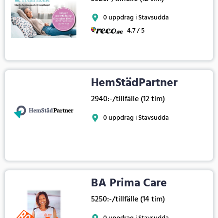
0 uppdrag i Stavsudda
4.7 / 5
HemStädPartner
2940:-/tillfälle (12 tim)
0 uppdrag i Stavsudda
BA Prima Care
5250:-/tillfälle (14 tim)