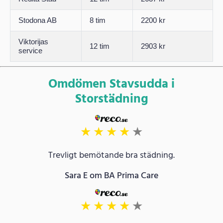
Stodona AB
8 tim
2200 kr
Viktorijas
12 tim
2903 kr
service
Omdömen Stavsudda i
Storstädning
★
★
★
★
★
Trevligt bemötande bra städning.
Sara E om BA Prima Care
★
★
★
★
★