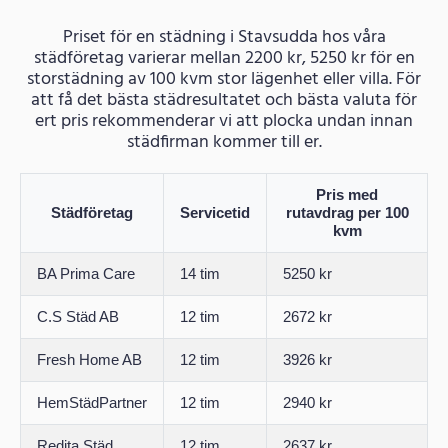
Priset för en städning i Stavsudda hos våra
städföretag varierar mellan 2200 kr, 5250 kr för en
storstädning av 100 kvm stor lägenhet eller villa. För
att få det bästa städresultatet och bästa valuta för
ert pris rekommenderar vi att plocka undan innan
städfirman kommer till er.
Pris med
Städföretag
Servicetid
rutavdrag per 100
kvm
BA Prima Care
14 tim
5250 kr
C.S Städ AB
12 tim
2672 kr
Fresh Home AB
12 tim
3926 kr
HemStädPartner
12 tim
2940 kr
Redita Städ
12 tim
2637 kr