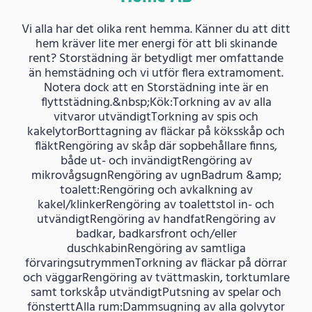
Vi alla har det olika rent hemma. Känner du att ditt
hem kräver lite mer energi för att bli skinande
rent? Storstädning är betydligt mer omfattande
än hemstädning och vi utför flera extramoment.
Notera dock att en Storstädning inte är en
flyttstädning.&nbsp;Kök:Torkning av av alla
vitvaror utvändigtTorkning av spis och
kakelytorBorttagning av fläckar på köksskåp och
fläktRengöring av skåp där sopbehållare finns,
både ut- och invändigtRengöring av
mikrovågsugnRengöring av ugnBadrum &amp;
toalett:Rengöring och avkalkning av
kakel/klinkerRengöring av toalettstol in- och
utvändigtRengöring av handfatRengöring av
badkar, badkarsfront och/eller
duschkabinRengöring av samtliga
förvaringsutrymmenTorkning av fläckar på dörrar
och väggarRengöring av tvättmaskin, torktumlare
samt torkskåp utvändigtPutsning av spelar och
fönsterttAlla rum:Dammsugning av alla golvytor