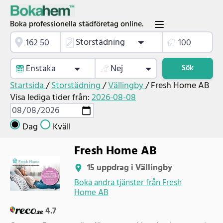
Boka professionella städföretag online.
Storstädning
Enstaka
Nej
Sök
Startsida
/
Storstädning
/
Vällingby
/
Fresh Home AB
Visa lediga tider från:
2026-08-08
Dag
Kväll
Fresh Home AB
15 uppdrag i Vällingby
Boka andra tjänster från Fresh
Home AB
4.7