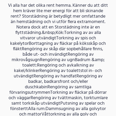
Vi alla har det olika rent hemma. Känner du att ditt
hem kräver lite mer energi för att bli skinande
rent? Storstädning är betydligt mer omfattande
än hemstädning och vi utför flera extramoment.
Notera dock att en Storstädning inte är en
flyttstädning.&nbsp;Kök:Torkning av av alla
vitvaror utvändigtTorkning av spis och
kakelytorBorttagning av fläckar på köksskåp och
fläktRengöring av skåp där sopbehållare finns,
både ut- och invändigtRengöring av
mikrovågsugnRengöring av ugnBadrum &amp;
toalett:Rengöring och avkalkning av
kakel/klinkerRengöring av toalettstol in- och
utvändigtRengöring av handfatRengöring av
badkar, badkarsfront och/eller
duschkabinRengöring av samtliga
förvaringsutrymmenTorkning av fläckar på dörrar
och väggarRengöring av tvättmaskin, torktumlare
samt torkskåp utvändigtPutsning av spelar och
fönsterttAlla rum:Dammsugning av alla golvytor
och mattorVåttorkning av alla golv och