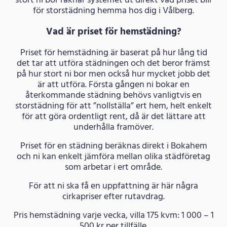
stort ni bor räknar systemet ut direkt vad priset blir
för storstädning hemma hos dig i Vålberg.
Vad är priset för hemstädning?
Priset för hemstädning är baserat på hur lång tid
det tar att utföra städningen och det beror främst
på hur stort ni bor men också hur mycket jobb det
är att utföra. Första gången ni bokar en
återkommande städning behövs vanligtvis en
storstädning för att ”nollställa” ert hem, helt enkelt
för att göra ordentligt rent, då är det lättare att
underhålla framöver.
Priset för en städning beräknas direkt i Bokahem
och ni kan enkelt jämföra mellan olika städföretag
som arbetar i ert område.
För att ni ska få en uppfattning är här några
cirkapriser efter rutavdrag.
Pris hemstädning varje vecka, villa 175 kvm: 1 000 – 1
500 kr per tillfälle.