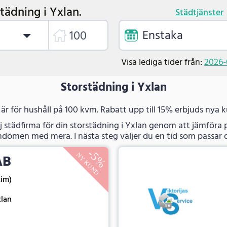
tädning i Yxlan.
Städtjänster
Enstaka
Visa lediga tider från:
2026-
Storstädning i Yxlan
 är för hushåll på 100 kvm. Rabatt upp till 15% erbjuds nya 
j städfirma för din storstädning i Yxlan genom att jämföra p
dömen med mera. I nästa steg väljer du en tid som passar d
AB
tim)
xlan