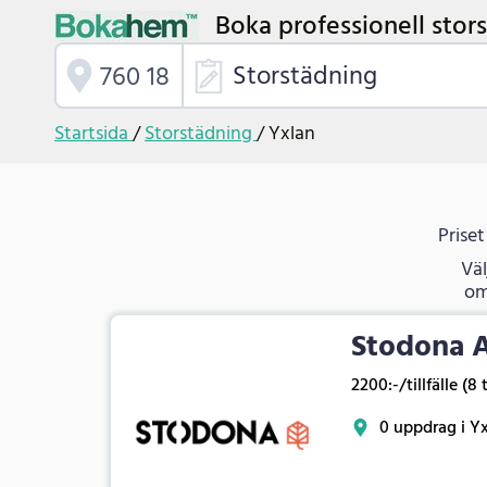
Boka professionell stors
Storstädning
Startsida
/
Storstädning
/
Yxlan
Priset
Väl
om
Stodona 
2200:-/tillfälle (8 
0 uppdrag i Y