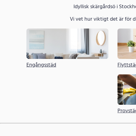
Idyllisk skärgårdsö i Stock
Vi vet hur viktigt det är för di
Engångsstäd
Flyttst
Provstä