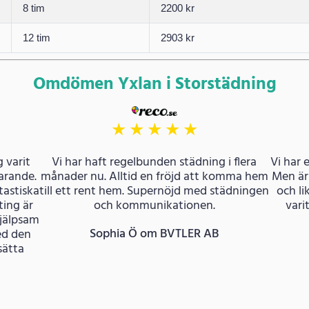
8 tim
2200 kr
12 tim
2903 kr
Omdömen Yxlan i Storstädning
★
★
★
★
★
 varit
Vi har haft regelbunden städning i flera
Vi har 
farande.
månader nu. Alltid en fröjd att komma hem
Men är
tastiska
till ett rent hem. Supernöjd med städningen
och li
ing är
och kommunikationen.
vari
hjälpsam
Sophia Ö om BVTLER AB
ed den
sätta