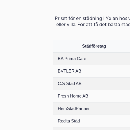
Priset för en städning i Yxlan hos
eller villa. För att få det bästa 
Städföretag
BA Prima Care
BVTLER AB
C.S Städ AB
Fresh Home AB
HemStädPartner
Redita Städ