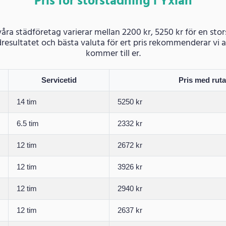
Pris för storstädning i Yxlan
 våra städföretag varierar mellan 2200 kr, 5250 kr för en st
städresultatet och bästa valuta för ert pris rekommenderar v
kommer till er.
Servicetid
Pris med rut
14 tim
5250 kr
6.5 tim
2332 kr
12 tim
2672 kr
12 tim
3926 kr
12 tim
2940 kr
12 tim
2637 kr