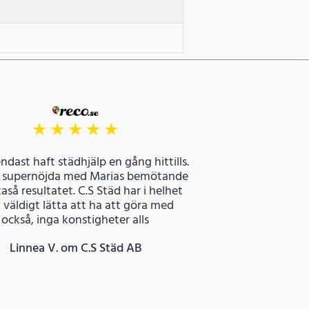
★
★
★
★
★
endast haft städhjälp en gång hittills.
 supernöjda med Marias bemötande
kaså resultatet. C.S Städ har i helhet
t väldigt lätta att ha att göra med
också, inga konstigheter alls
Linnea V. om C.S Städ AB