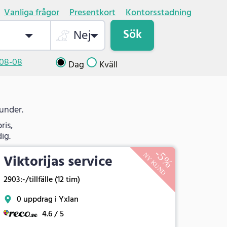
Vanliga frågor
Presentkort
Kontorsstadning
Sök
Nej
08-08
Dag
Kväll
kunder.
ris,
ig.
Viktorijas service
2903:-/tillfälle (12 tim)
0 uppdrag i Yxlan
4.6 / 5