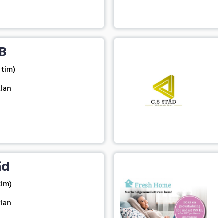
B
5 tim)
xlan
äd
 tim)
xlan