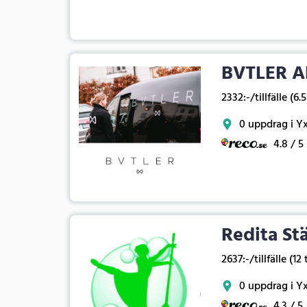
BVTLER A
2332:-/tillfälle (6.
0 uppdrag i Y
4.8 / 5
Redita St
2637:-/tillfälle (12
0 uppdrag i Y
4.3 / 5