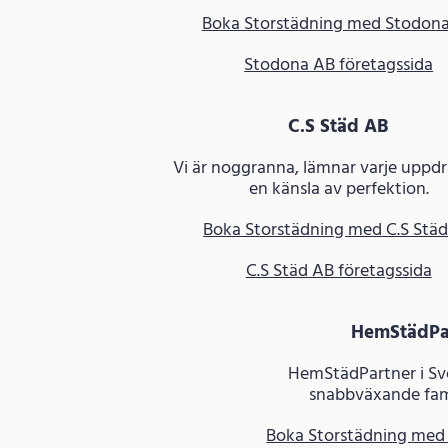
Boka Storstädning med Stodon
Stodona AB företagssida
C.S Städ AB
Vi är noggranna, lämnar varje uppd
en känsla av perfektion.
Boka Storstädning med C.S Stä
C.S Städ AB företagssida
HemStädPa
HemStädPartner i Sve
snabbväxande fami
Boka Storstädning med