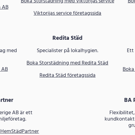
Boka Storstädning med Viktorijas service
Bo
a AB
Viktorijas service företagssida
Redita Städ
rag med
Specialister på lokalhygien.
Ett
Boka Storstädning med Redita Städ
d AB
Boka
Redita Städ företagssida
rtner
BA 
rige AB är ett
Flexibilite
ljeföretag.
kundkontakt
gr
 HemStädPartner