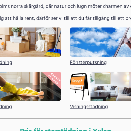
holms norra skärgård, där natur och lugn möter charmen av e
g att hålla rent, därför ser vi till att du får tillgång till ett
ädning
Fönsterputsning
dning
Visningsstädning