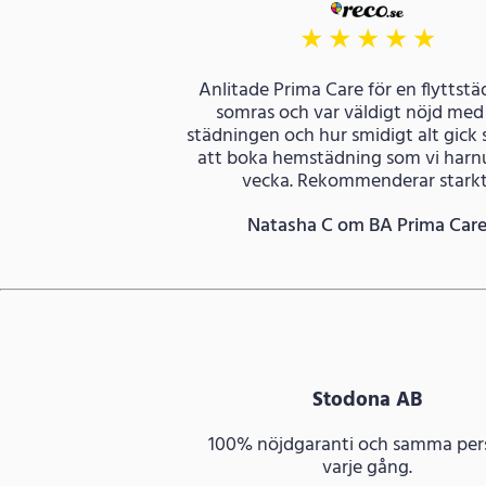
★
★
★
★
★
Anlitade Prima Care för en flyttstä
somras och var väldigt nöjd med
städningen och hur smidigt alt gick 
att boka hemstädning som vi harnu
vecka. Rekommenderar starkt
Natasha C om BA Prima Car
Stodona AB
100% nöjdgaranti och samma per
varje gång.