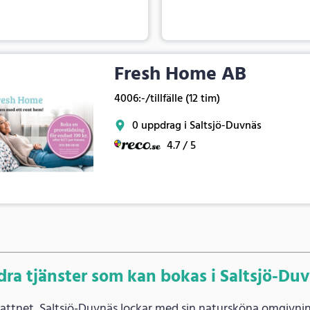
Fresh Home AB
4006:-/tillfälle (12 tim)
0 uppdrag i Saltsjö-Duvnäs
4.7 / 5
ra tjänster som kan bokas i Saltsjö-Du
vattnet, Saltsjö-Duvnäs lockar med sin natursköna omgivnin