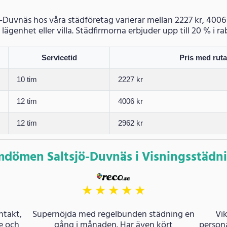
jö-Duvnäs hos våra städföretag varierar mellan 2227 kr, 400
 lägenhet eller villa. Städfirmorna erbjuder upp till 20 % i ra
Servicetid
Pris med rut
10 tim
2227 kr
12 tim
4006 kr
12 tim
2962 kr
dömen Saltsjö-Duvnäs i Visningsstädn
★
★
★
★
★
ntakt,
Supernöjda med regelbunden städning en
Vik
re och
gång i månaden. Har även kört
persona