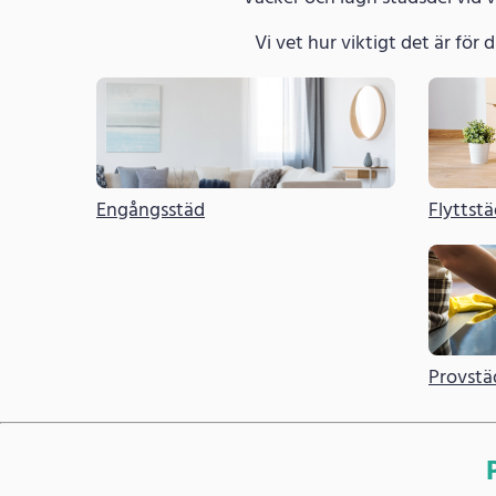
Vi vet hur viktigt det är för di
Engångsstäd
Flyttst
Provstä