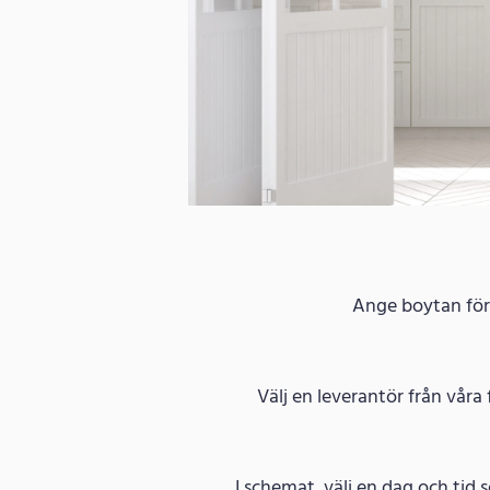
Ange boytan för d
Välj en leverantör från våra 
I schemat, välj en dag och tid 