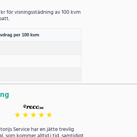
6 kr för visningsstädning av 100 kvm
batt.
avdrag per 100 kvm
ing
★
★
★
★
★
torijs Service har en jätte trevlig
l, som kommer alltid i tid, samtidigt