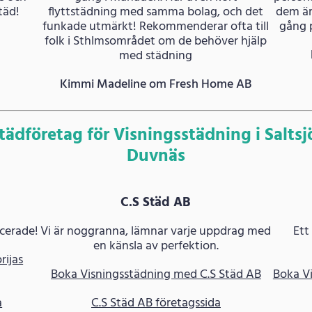
täd!
flyttstädning med samma bolag, och det
dem är
funkade utmärkt! Rekommenderar ofta till
gång p
folk i Sthlmsområdet om de behöver hjälp
med städning
Kimmi Madeline om Fresh Home AB
tädföretag för Visningsstädning i Saltsj
Duvnäs
C.S Städ AB
icerade!
Vi är noggranna, lämnar varje uppdrag med
Ett
en känsla av perfektion.
rijas
Boka Visningsstädning med C.S Städ AB
Boka V
a
C.S Städ AB företagssida