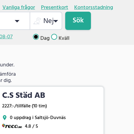
Vanliga frågor
Presentkort
Kontorsstadning
Sök
Nej
08-07
Dag
Kväll
kunder.
jämföra
r dig.
C.S Städ AB
2227:-/tillfälle (10 tim)
0 uppdrag i Saltsjö-Duvnäs
4.8 / 5