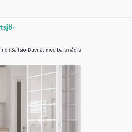
tsjö-
ning i Saltsjö-Duvnäs med bara några