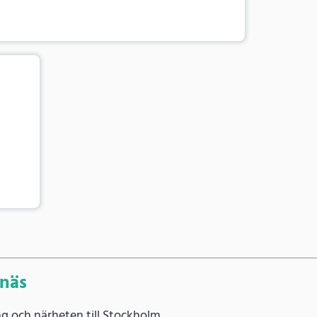
vnäs
g och närheten till Stockholm.