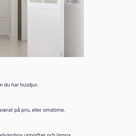
om du har husdjur.
baserat på pris, eller omdöme.
i nödvändiga uppgifter och lämna