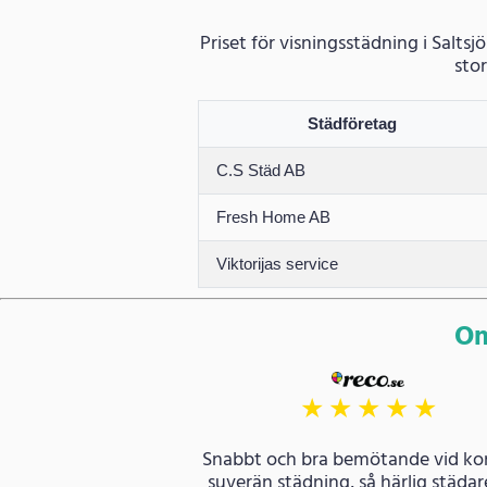
Priset för visningsstädning i Salts
stor
Städföretag
C.S Städ AB
Fresh Home AB
Viktorijas service
Om
★
★
★
★
★
Snabbt och bra bemötande vid ko
suverän städning, så härlig städa