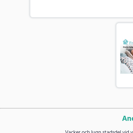
And
Vacker och lugn stadsdel vid 