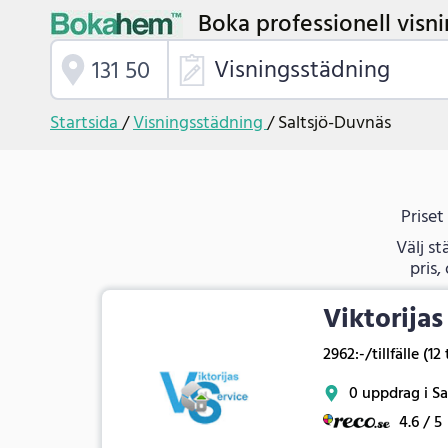
Boka professionell visni
Visningsstädning
Startsida
/
Visningsstädning
/
Saltsjö-Duvnäs
Priset
Välj s
pris,
Viktorijas
2962:-/tillfälle (12
0 uppdrag i Sa
4.6 / 5