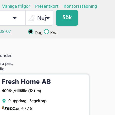
Vanliga frågor
Presentkort
Kontorsstadning
Sök
Nej
08-07
Dag
Kväll
kunder.
a pris,
ig.
Fresh Home AB
4006:-/tillfälle (12 tim)
9 uppdrag i Segeltorp
4.7 / 5