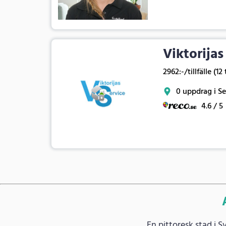
Viktorijas
2962:-/tillfälle (12
0 uppdrag i Se
4.6 / 5
En pittoresk stad i 