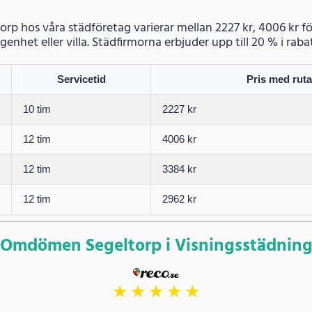
torp hos våra städföretag varierar mellan 2227 kr, 4006 kr 
ägenhet eller villa. Städfirmorna erbjuder upp till 20 % i rabat
Servicetid
Pris med rut
10 tim
2227 kr
12 tim
4006 kr
12 tim
3384 kr
12 tim
2962 kr
Omdömen Segeltorp i Visningsstädnin
★
★
★
★
★