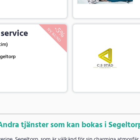
 service
 tim)
geltorp
Andra tjänster som kan bokas i Segeltor
Sverige, Segeltorp, som är välkänd för sin charmiga atmosfär