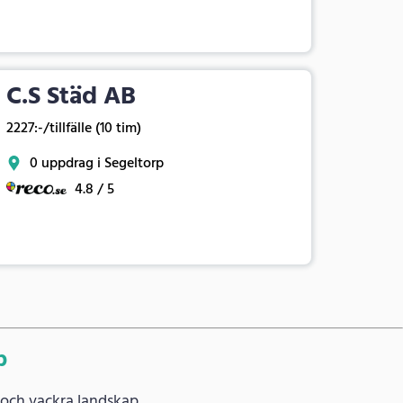
C.S Städ AB
2227:-/tillfälle (10 tim)
0 uppdrag i Segeltorp
4.8 / 5
p
 och vackra landskap.