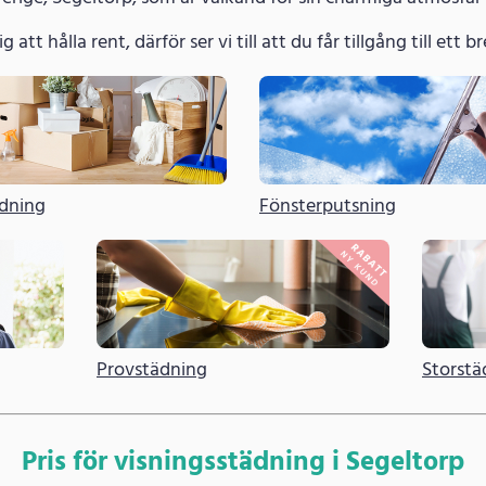
g att hålla rent, därför ser vi till att du får tillgång till ett
ädning
Fönsterputsning
Provstädning
Storstä
Pris för visningsstädning i Segeltorp