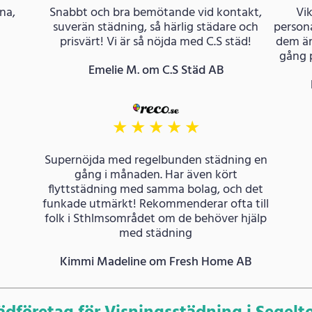
na,
Snabbt och bra bemötande vid kontakt,
Vik
suverän städning, så härlig städare och
persona
prisvärt! Vi är så nöjda med C.S städ!
dem är
gång p
Emelie M. om C.S Städ AB
★
★
★
★
★
Supernöjda med regelbunden städning en
gång i månaden. Har även kört
flyttstädning med samma bolag, och det
funkade utmärkt! Rekommenderar ofta till
folk i Sthlmsområdet om de behöver hjälp
med städning
Kimmi Madeline om Fresh Home AB