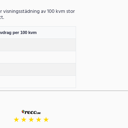
för visningsstädning av 100 kvm stor
t.
avdrag per 100 kvm
g
★
★
★
★
★