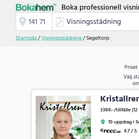
Boka professionell visni
Visningsstädning
Startsida
/
Visningsstädning
/
Segeltorp
Priset
Välj s
om
Kristallre
3384:-/tillfälle (12
10 uppdrag i S
4.7 / 5