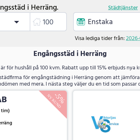
ngsstäd i Herräng.
Städtjänster
Enstaka
Visa lediga tider från:
2026-
Engångsstäd i Herräng
 är för hushåll på 100 kvm. Rabatt upp till 15% erbjuds nya 
 städfirma för engångstädning i Herräng genom att jämföra 
dömen med mera. I nästa steg väljer du en tid som passar d
AB
5 tim)
erräng