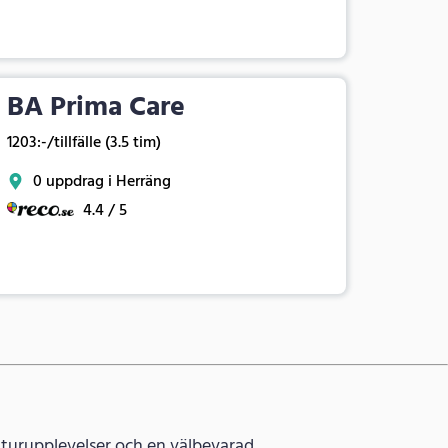
BA Prima Care
1203:-/tillfälle (3.5 tim)
0 uppdrag i Herräng
4.4 / 5
aturupplevelser och en välbevarad