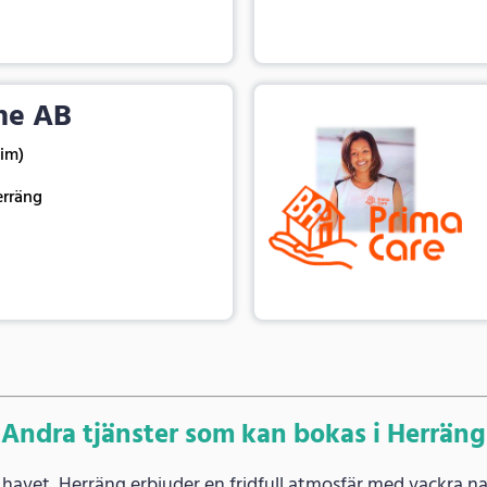
me AB
tim)
erräng
Andra tjänster som kan bokas i Herräng
d havet, Herräng erbjuder en fridfull atmosfär med vackra n