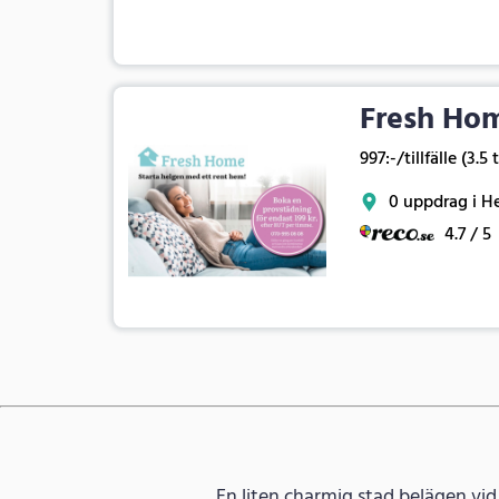
Fresh Ho
997:-/tillfälle (3.5 
0 uppdrag i H
4.7 / 5
En liten charmig stad belägen vi