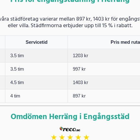
Pris för engångstädning i Herräng
 våra städföretag varierar mellan 897 kr, 1403 kr för engån
eller villa. Städfirmorna erbjuder upp till 15 % i rabatt.
Servicetid
Pris med rut
3.5 tim
1203 kr
3.5 tim
997 kr
4.5 tim
1403 kr
4 tim
897 kr
Omdömen Herräng i Engångsstäd
★
★
★
★
★