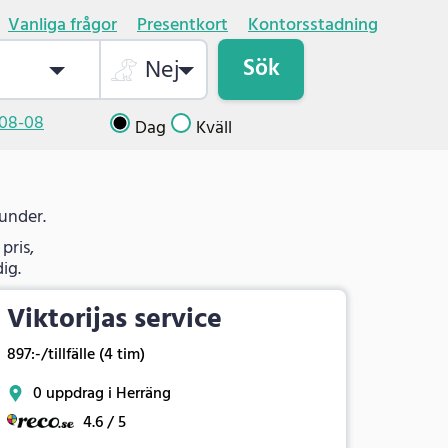
Vanliga frågor
Presentkort
Kontorsstadning
Sök
Nej
08-08
Dag
Kväll
kunder.
pris,
ig.
Viktorijas service
897:-/tillfälle (4 tim)
0 uppdrag i Herräng
4.6 / 5