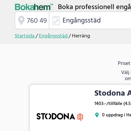
Boka professionell engå
Engångsstäd
Startsida
/
Engångsstäd
/
Herräng
Priset
Välj
om
Stodona 
1403:-/tillfälle (4.
0 uppdrag i H