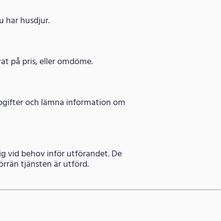
u har husdjur.
rat på pris, eller omdöme.
uppgifter och lämna information om
ig vid behov inför utförandet. De
rrän tjänsten är utförd.