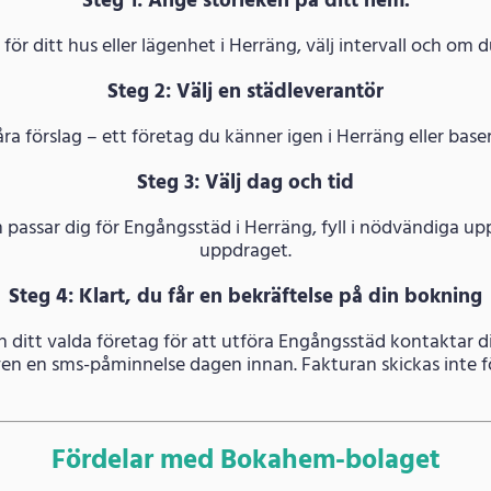
Steg 1: Ange storleken på ditt hem.
ör ditt hus eller lägenhet i Herräng, välj intervall och om d
Steg 2: Välj en städleverantör
åra förslag – ett företag du känner igen i Herräng eller base
Steg 3: Välj dag och tid
m passar dig för Engångsstäd i Herräng, fyll i nödvändiga 
uppdraget.
Steg 4: Klart, du får en bekräftelse på din bokning
ch ditt valda företag för att utföra Engångsstäd kontaktar d
även en sms-påminnelse dagen innan. Fakturan skickas inte fö
Fördelar med Bokahem-bolaget