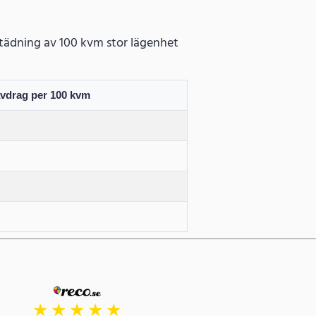
gstädning av 100 kvm stor lägenhet
avdrag per 100 kvm
★
★
★
★
★