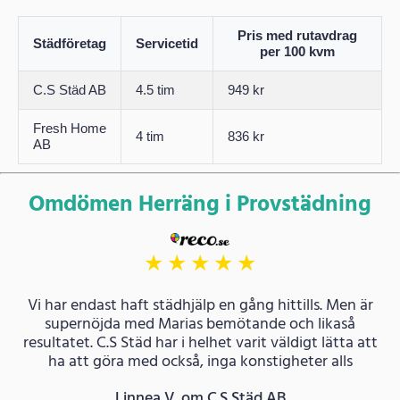
Pris med rutavdrag
Städföretag
Servicetid
per 100 kvm
C.S Städ AB
4.5 tim
949 kr
Fresh Home
4 tim
836 kr
AB
Omdömen Herräng i Provstädning
★
★
★
★
★
Vi har endast haft städhjälp en gång hittills. Men är
supernöjda med Marias bemötande och likaså
resultatet. C.S Städ har i helhet varit väldigt lätta att
ha att göra med också, inga konstigheter alls
Linnea V. om C.S Städ AB