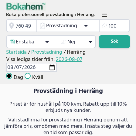
Boka professionell provstädning i Herräng.
Provstädning
Enstaka
Nej
Sök
Startsida
/
Provstädning
/
Herräng
Visa lediga tider från:
2026-08-07
Dag
Kväll
Provstädning i Herräng
Priset är för hushåll på 100 kvm. Rabatt upp till 10%
erbjuds nya kunder.
Välj städfirma för provstädning i Herräng genom att
jämföra pris, omdömen med mera. I nästa steg väljer du
en tid som passar dig.