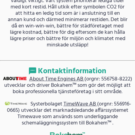
väldigt viktigt. Vårt system prioriterar lediga tider
med kort restid. Håll utkik efter symbolen CO2 för
att hitta en ledig tid som är i anslutning till en
annan kund och därmed minimerar restiden. Det blir
då en win-win-win, bättre för städföretaget med
lägre kostnad, bättre för dig eftersom de kan hålla
lägre priser och bättre för miljön och klimatet med
minskade utsläpp!
Kontaktinformation
About Time Engines AB
(orgnr: 556758-8222)
utvecklar och driver Bokahem™ som gör det möjligt att
boka professionella tjänsteföretag i sitt område.
Systerbolaget
TimeWave AB
(orgnr: 556916-
0665) utvecklar det marknadsledande affärssystemet
Timewave som används som underliggande
schemaläggningssystem till Bokahem™ .