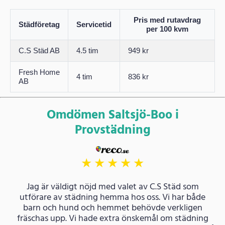
Pris med rutavdrag
Städföretag
Servicetid
per 100 kvm
C.S Städ AB
4.5 tim
949 kr
Fresh Home
4 tim
836 kr
AB
Omdömen Saltsjö-Boo i
Provstädning
★
★
★
★
★
Jag är väldigt nöjd med valet av C.S Städ som
utförare av städning hemma hos oss. Vi har både
barn och hund och hemmet behövde verkligen
fräschas upp. Vi hade extra önskemål om städning