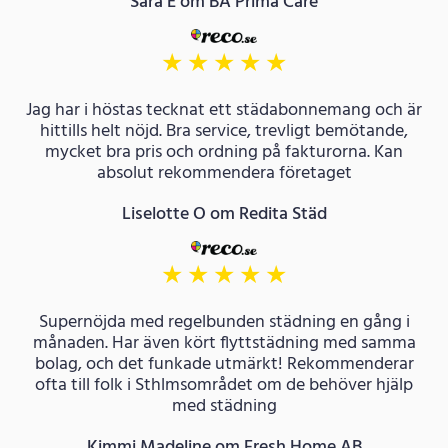
Sara E om BA Prima Care
★
★
★
★
★
Jag har i höstas tecknat ett städabonnemang och är
hittills helt nöjd. Bra service, trevligt bemötande,
mycket bra pris och ordning på fakturorna. Kan
absolut rekommendera företaget
Liselotte O om Redita Städ
★
★
★
★
★
Supernöjda med regelbunden städning en gång i
månaden. Har även kört flyttstädning med samma
bolag, och det funkade utmärkt! Rekommenderar
ofta till folk i Sthlmsområdet om de behöver hjälp
med städning
Kimmi Madeline om Fresh Home AB