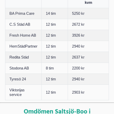
kvm
BA Prima Care
14 tim
5250 kr
C.S Städ AB
12 tim
2672 kr
Fresh Home AB
12 tim
3926 kr
HemStädPartner
12 tim
2940 kr
Redita Städ
12 tim
2637 kr
Stodona AB
8 tim
2200 kr
Tyresö 24
12 tim
2940 kr
Viktorijas
12 tim
2903 kr
service
Omdömen Saltsjö-Boo i